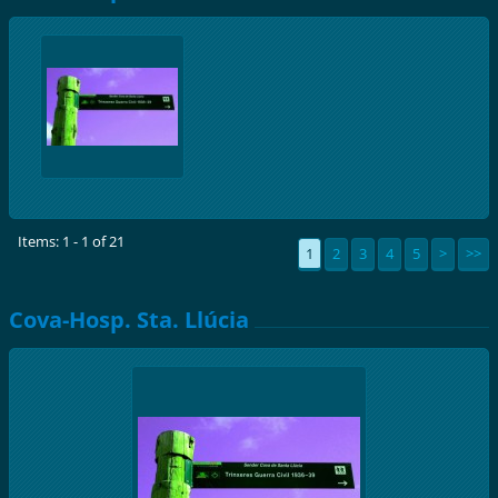
Items: 1 - 1 of 21
1
2
3
4
5
>
>>
Cova-Hosp. Sta. Llúcia