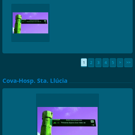
1
2
3
4
5
>
>>
Cova-Hosp. Sta. Llúcia