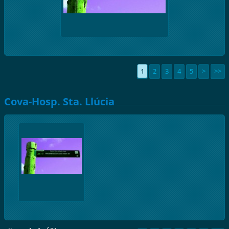
1
2
3
4
5
>
>>
Cova-Hosp. Sta. Llúcia