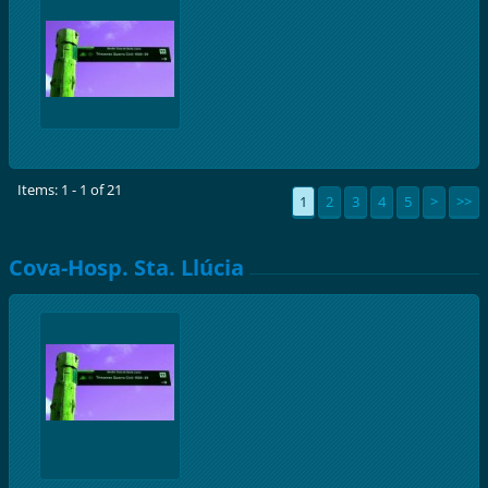
Items: 1 - 1 of 21
1
2
3
4
5
>
>>
Cova-Hosp. Sta. Llúcia