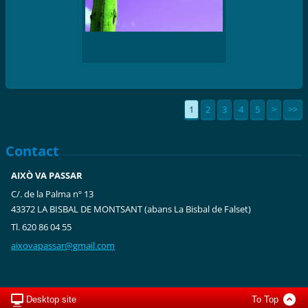
1
2
3
4
5
>
>>
Contact
AIXÒ VA PASSAR
C/. de la Palma nº 13
43372 LA BISBAL DE MONTSANT (abans La Bisbal de Falset)
Tl. 620 86 04 55
aixovapa
ssar@gma
il.com
Desktop site
To Top