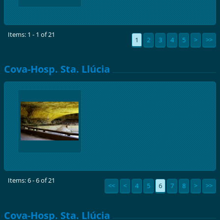
Items: 1 - 1 of 21
1
2
3
4
5
>
>>
Cova-Hosp. Sta. Llúcia
Items: 6 - 6 of 21
<<
<
4
5
6
7
8
>
>>
Cova-Hosp. Sta. Llúcia