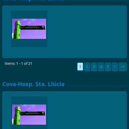
Items: 1 - 1 of 21
1
2
3
4
5
>
>>
Cova-Hosp. Sta. Llúcia