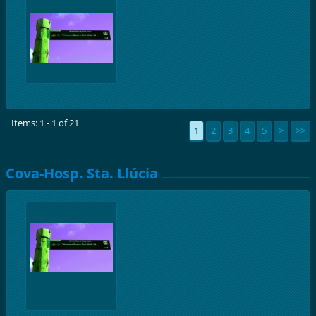
Items: 1 - 1 of 21
1
2
3
4
5
>
>>
Cova-Hosp. Sta. Llúcia