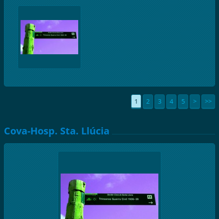
1
2
3
4
5
>
>>
Cova-Hosp. Sta. Llúcia