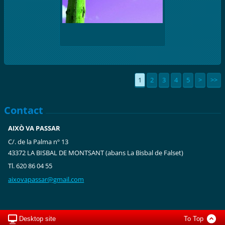
1
2
3
4
5
>
>>
Contact
AIXÒ VA PASSAR
C/. de la Palma nº 13
43372 LA BISBAL DE MONTSANT (abans La Bisbal de Falset)
Tl. 620 86 04 55
aixovapa
ssar@gma
il.com
Desktop site
To Top