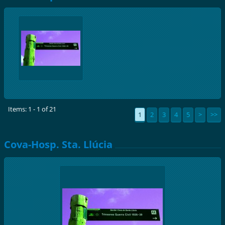
Items: 1 - 1 of 21
1
2
3
4
5
>
>>
Cova-Hosp. Sta. Llúcia