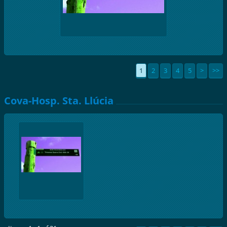
1
2
3
4
5
>
>>
Cova-Hosp. Sta. Llúcia