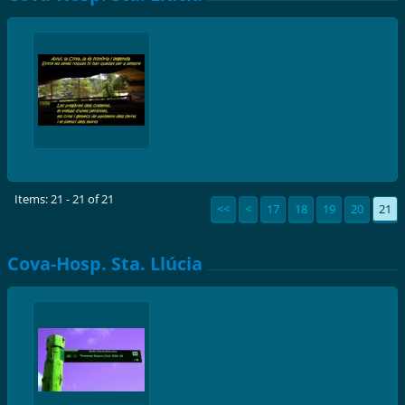
Items: 21 - 21 of 21
<<
<
17
18
19
20
21
Cova-Hosp. Sta. Llúcia