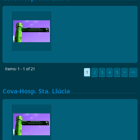
Items: 1 - 1 of 21
1
2
3
4
5
>
>>
Cova-Hosp. Sta. Llúcia