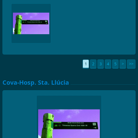
1
2
3
4
5
>
>>
Cova-Hosp. Sta. Llúcia