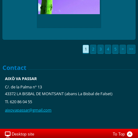
1
2
3
4
5
>
>>
Contact
AIXÒ VA PASSAR
C/. de la Palma nº 13
43372 LA BISBAL DE MONTSANT (abans La Bisbal de Falset)
Tl. 620 86 04 55
aixovapa
ssar@gma
il.com
Desktop site
To Top