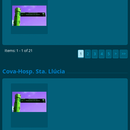
Items: 1 - 1 of 21
1
2
3
4
5
>
>>
Cova-Hosp. Sta. Llúcia