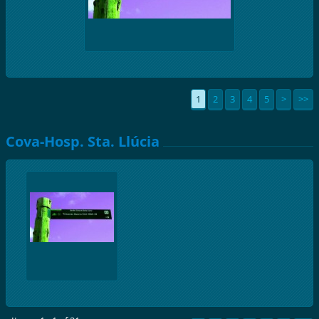
1
2
3
4
5
>
>>
Cova-Hosp. Sta. Llúcia