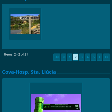
Items: 2 - 2 of 21
<<
<
1
2
3
4
5
>
>>
Cova-Hosp. Sta. Llúcia