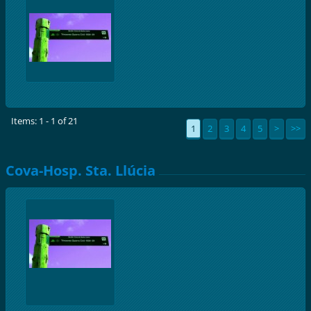
Items: 1 - 1 of 21
1
2
3
4
5
>
>>
Cova-Hosp. Sta. Llúcia