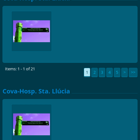
Items: 1 - 1 of 21
1
2
3
4
5
>
>>
Cova-Hosp. Sta. Llúcia