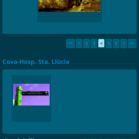
<<
<
2
3
4
5
6
>
>>
Cova-Hosp. Sta. Llúcia