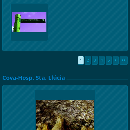
1
2
3
4
5
>
>>
Cova-Hosp. Sta. Llúcia