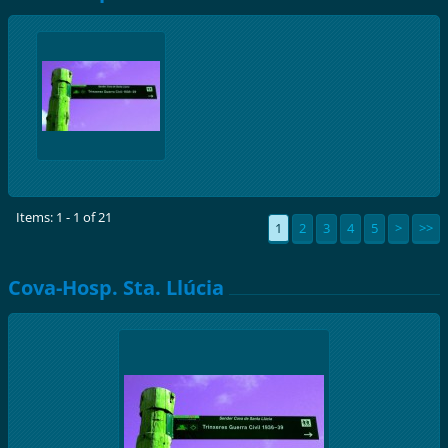
Items: 1 - 1 of 21
1
2
3
4
5
>
>>
Cova-Hosp. Sta. Llúcia