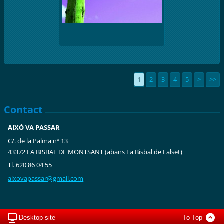
1
2
3
4
5
>
>>
Contact
AIXÒ VA PASSAR
C/. de la Palma nº 13
43372 LA BISBAL DE MONTSANT (abans La Bisbal de Falset)
Tl. 620 86 04 55
aixovapa
ssar@gma
il.com
Desktop site
To Top