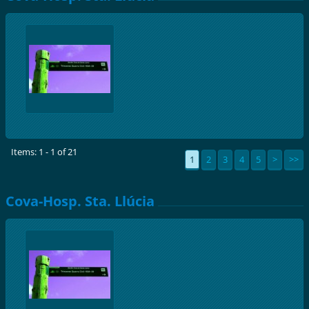
Items: 1 - 1 of 21
1
2
3
4
5
>
>>
Cova-Hosp. Sta. Llúcia