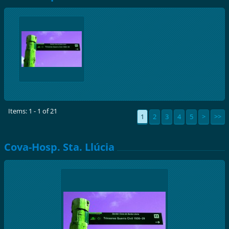
Items: 1 - 1 of 21
1
2
3
4
5
>
>>
Cova-Hosp. Sta. Llúcia