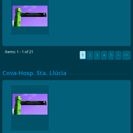
Items: 1 - 1 of 21
1
2
3
4
5
>
>>
Cova-Hosp. Sta. Llúcia