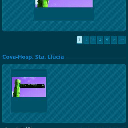
1
2
3
4
5
>
>>
Cova-Hosp. Sta. Llúcia