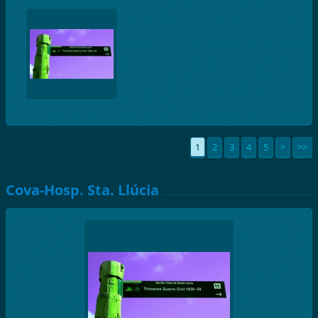
1
2
3
4
5
>
>>
Cova-Hosp. Sta. Llúcia