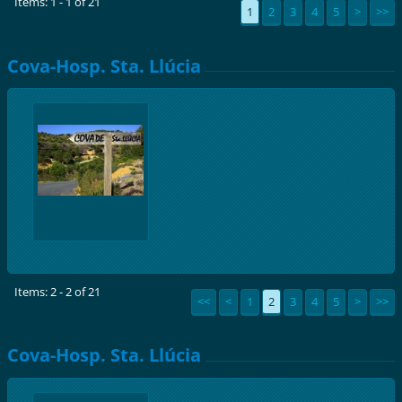
Items: 1 - 1 of 21
1
2
3
4
5
>
>>
Cova-Hosp. Sta. Llúcia
Items: 2 - 2 of 21
<<
<
1
2
3
4
5
>
>>
Cova-Hosp. Sta. Llúcia