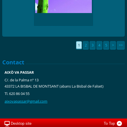
1
2
3
4
5
>
>>
Contact
AIXÒ VA PASSAR
C/. de la Palma nº 13
43372 LA BISBAL DE MONTSANT (abans La Bisbal de Falset)
Tl. 620 86 04 55
aixovapa
ssar@gma
il.com
Desktop site
To Top