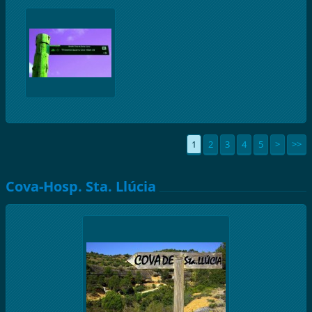
1
2
3
4
5
>
>>
Cova-Hosp. Sta. Llúcia