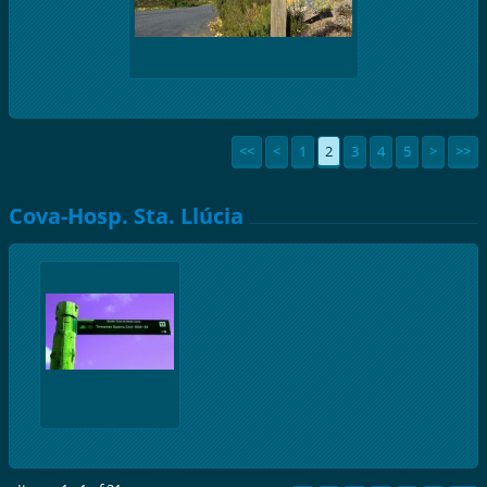
<<
<
1
2
3
4
5
>
>>
Cova-Hosp. Sta. Llúcia