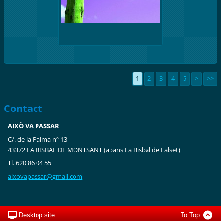
1
2
3
4
5
>
>>
Contact
AIXÒ VA PASSAR
C/. de la Palma nº 13
43372 LA BISBAL DE MONTSANT (abans La Bisbal de Falset)
Tl. 620 86 04 55
aixovapa
ssar@gma
il.com
Desktop site
To Top