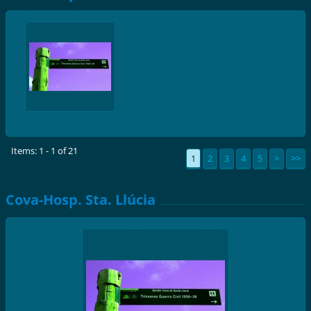
Items: 1 - 1 of 21
1
2
3
4
5
>
>>
Cova-Hosp. Sta. Llúcia