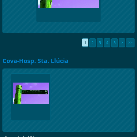
1
2
3
4
5
>
>>
Cova-Hosp. Sta. Llúcia