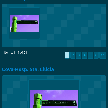
Items: 1 - 1 of 21
1
2
3
4
5
>
>>
Cova-Hosp. Sta. Llúcia