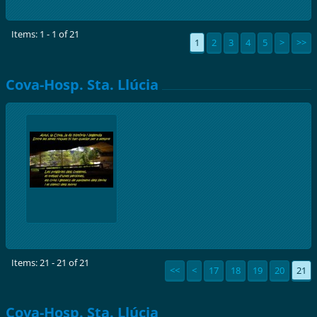
Items: 1 - 1 of 21
1
2
3
4
5
>
>>
Cova-Hosp. Sta. Llúcia
Items: 21 - 21 of 21
<<
<
17
18
19
20
21
Cova-Hosp. Sta. Llúcia