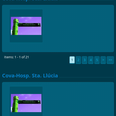
Items: 1 - 1 of 21
1
2
3
4
5
>
>>
Cova-Hosp. Sta. Llúcia