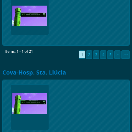
Items: 1 - 1 of 21
1
2
3
4
5
>
>>
Cova-Hosp. Sta. Llúcia