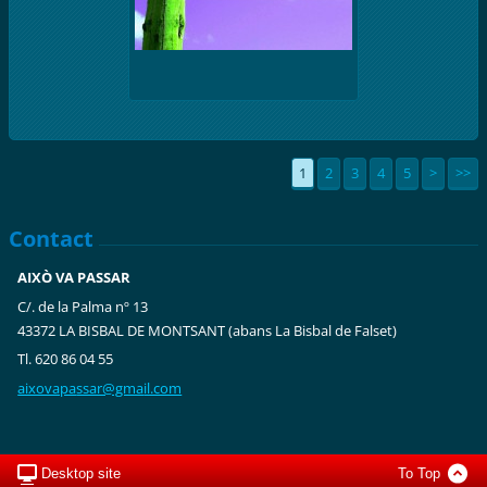
1
2
3
4
5
>
>>
Contact
AIXÒ VA PASSAR
C/. de la Palma nº 13
43372 LA BISBAL DE MONTSANT (abans La Bisbal de Falset)
Tl. 620 86 04 55
aixovapa
ssar@gma
il.com
Desktop site
To Top