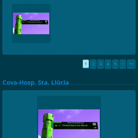
1
2
3
4
5
>
>>
Cova-Hosp. Sta. Llúcia