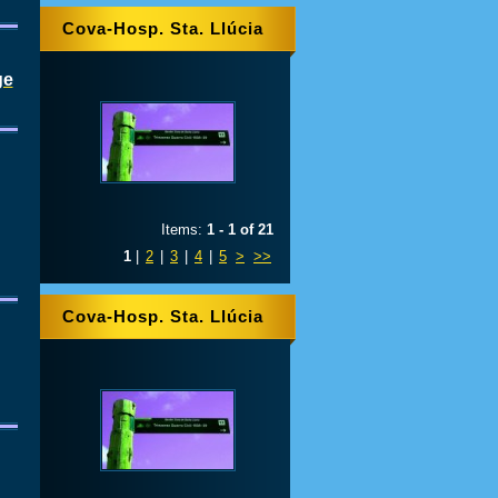
Cova-Hosp. Sta. Llúcia
ge
Items:
1 - 1 of 21
1
|
2
|
3
|
4
|
5
>
>>
Cova-Hosp. Sta. Llúcia