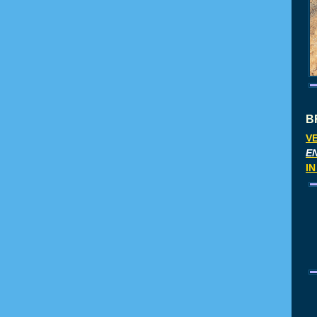
B
V
E
I