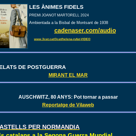
LES ÀNIMES FIDELS
PREMI JOANOT MARTORELL 2024
Ambientada a la Bisbal de Montsant de 1938
cadenaser.com/audio
www.3cat.cat/3cat/helena-rufat-VIDEO
ELATS DE POSTGUERRA
MIRANT EL MAR
AUSCHWITZ, 80 ANYS: Pot tornar a passar
Reportatge de Vilaweb
ASTELLS PER NORMANDIA
ls catalans a la Segona Guerra Mundial