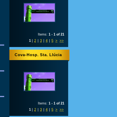
Items:
1 - 1 of 21
1
|
2
|
3
|
4
|
5
>
>>
Cova-Hosp. Sta. Llúcia
Items:
1 - 1 of 21
1
|
2
|
3
|
4
|
5
>
>>