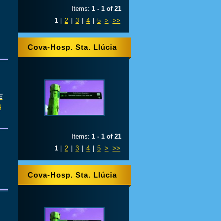
Items:
1 - 1 of 21
1
|
2
|
3
|
4
|
5
>
>>
Cova-Hosp. Sta. Llúcia
E
S
Items:
1 - 1 of 21
1
|
2
|
3
|
4
|
5
>
>>
Cova-Hosp. Sta. Llúcia