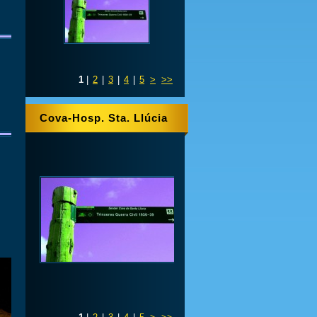
1
|
2
|
3
|
4
|
5
>
>>
Cova-Hosp. Sta. Llúcia