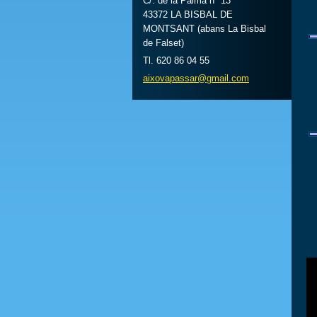
C/. de la Palma nº 13
43372 LA BISBAL DE
MONTSANT (abans La Bisbal
de Falset)
Tl. 620 86 04 55
aixovapa
ssar@gma
il.com