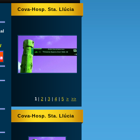
Cova-Hosp. Sta. Llúcia
al
l
1
|
2
|
3
|
4
|
5
>
>>
Cova-Hosp. Sta. Llúcia