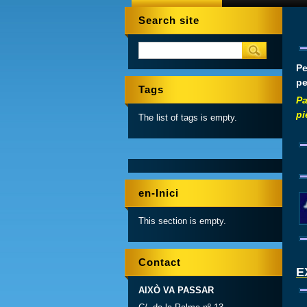
Search site
Pe
pe
Tags
Pa
pi
The list of tags is empty.
en-Inici
This section is empty.
Contact
E
AIXÒ VA PASSAR