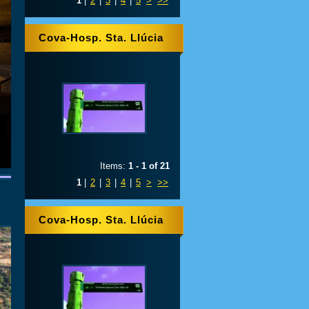
1
|
2
|
3
|
4
|
5
>
>>
Cova-Hosp. Sta. Llúcia
Items:
1 - 1 of 21
1
|
2
|
3
|
4
|
5
>
>>
Cova-Hosp. Sta. Llúcia