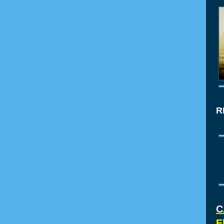
R
C
E