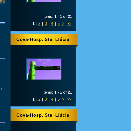
Items:
1 - 1 of 21
1
|
2
|
3
|
4
|
5
>
>>
Cova-Hosp. Sta. Llúcia
es
Items:
1 - 1 of 21
1
|
2
|
3
|
4
|
5
>
>>
Cova-Hosp. Sta. Llúcia