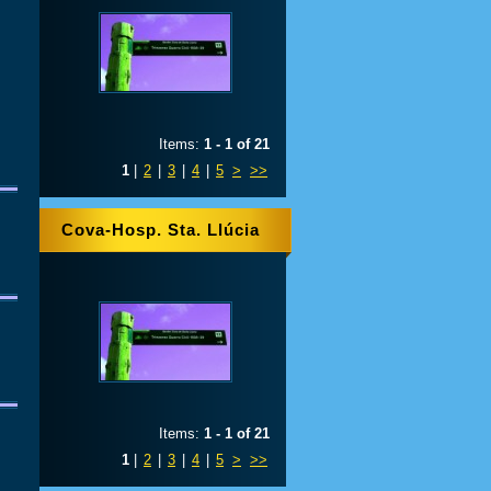
Items:
1 - 1 of 21
1
|
2
|
3
|
4
|
5
>
>>
Cova-Hosp. Sta. Llúcia
Items:
1 - 1 of 21
1
|
2
|
3
|
4
|
5
>
>>