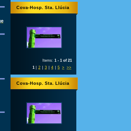
Cova-Hosp. Sta. Llúcia
ge
Items:
1 - 1 of 21
1
|
2
|
3
|
4
|
5
>
>>
Cova-Hosp. Sta. Llúcia