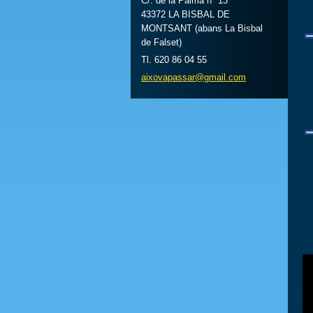
C/. de la Palma nº 13
43372 LA BISBAL DE
MONTSANT (abans La Bisbal
de Falset)
Tl. 620 86 04 55
aixovapa
ssar@gma
il.com