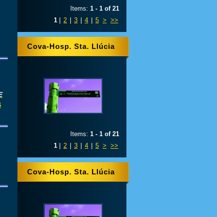
Items:
1 - 1 of 21
1
|
2
|
3
|
4
|
5
>
>>
Cova-Hosp. Sta. Llúcia
E
S
Items:
1 - 1 of 21
1
|
2
|
3
|
4
|
5
>
>>
Cova-Hosp. Sta. Llúcia