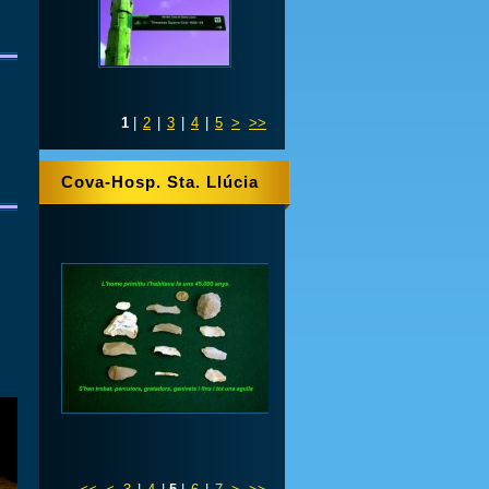
1
|
2
|
3
|
4
|
5
>
>>
Cova-Hosp. Sta. Llúcia