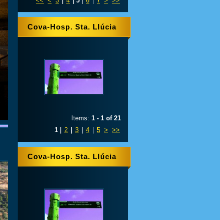
<<
<
3
|
4
|
5
|
6
|
7
>
>>
Cova-Hosp. Sta. Llúcia
Items:
1 - 1 of 21
1
|
2
|
3
|
4
|
5
>
>>
Cova-Hosp. Sta. Llúcia