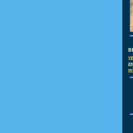
B
V
E
I