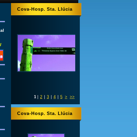
Cova-Hosp. Sta. Llúcia
al
l
1
|
2
|
3
|
4
|
5
>
>>
Cova-Hosp. Sta. Llúcia