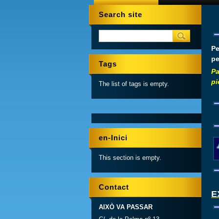
Search site
Pe
pe
Tags
Pa
pi
The list of tags is empty.
en-Inici
This section is empty.
Contact
E
AIXÒ VA PASSAR