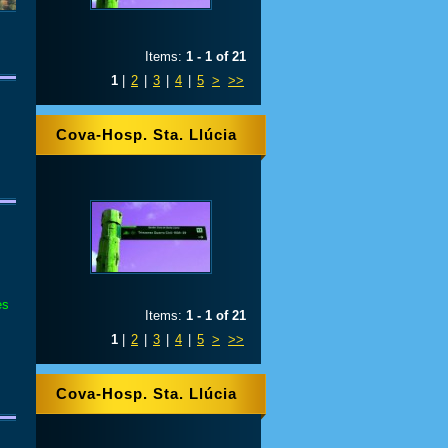
Items:
1 - 1 of 21
1
|
2
|
3
|
4
|
5
>
>>
Cova-Hosp. Sta. Llúcia
es
Items:
1 - 1 of 21
1
|
2
|
3
|
4
|
5
>
>>
Cova-Hosp. Sta. Llúcia