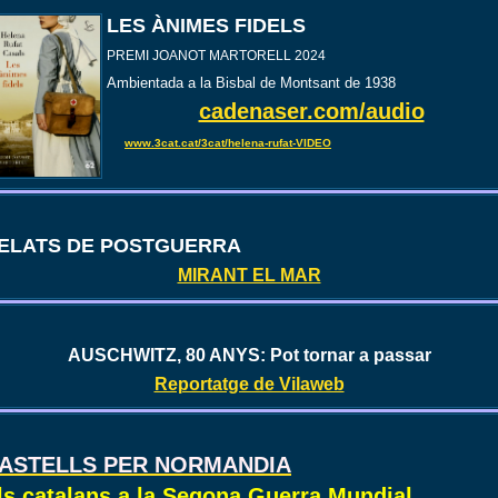
LES ÀNIMES FIDELS
PREMI JOANOT MARTORELL 2024
Ambientada a la Bisbal de Montsant de 1938
cadenaser.com/audio
www.3cat.cat/3cat/helena-rufat-VIDEO
ELATS DE POSTGUERRA
MIRANT EL MAR
AUSCHWITZ, 80 ANYS: Pot tornar a passar
Reportatge de Vilaweb
ASTELLS PER NORMANDIA
ls catalans a la Segona Guerra Mundial