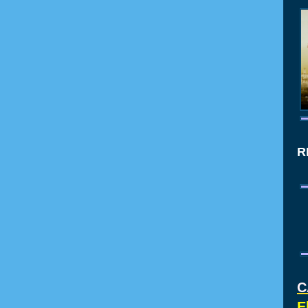
R
C
E