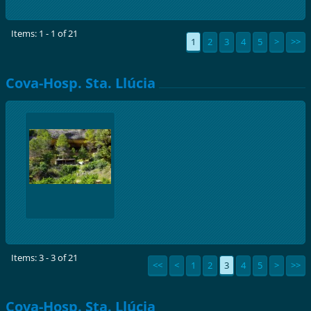
Items: 1 - 1 of 21
1
2
3
4
5
>
>>
Cova-Hosp. Sta. Llúcia
Items: 3 - 3 of 21
<<
<
1
2
3
4
5
>
>>
Cova-Hosp. Sta. Llúcia