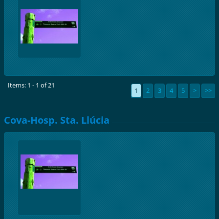
Items: 1 - 1 of 21
1
2
3
4
5
>
>>
Cova-Hosp. Sta. Llúcia