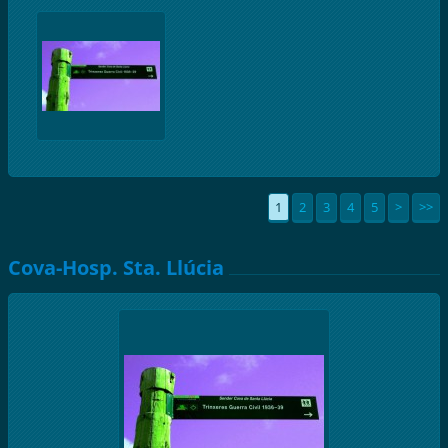
1
2
3
4
5
>
>>
Cova-Hosp. Sta. Llúcia