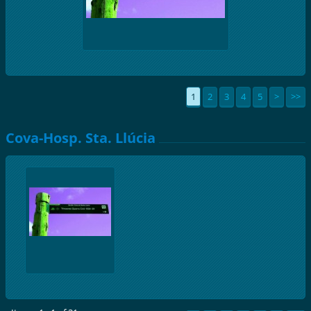
1
2
3
4
5
>
>>
Cova-Hosp. Sta. Llúcia