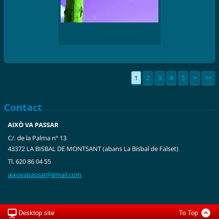
1
2
3
4
5
>
>>
Contact
AIXÒ VA PASSAR
C/. de la Palma nº 13
43372 LA BISBAL DE MONTSANT (abans La Bisbal de Falset)
Tl. 620 86 04 55
aixovapa
ssar@gma
il.com
Desktop site
To Top