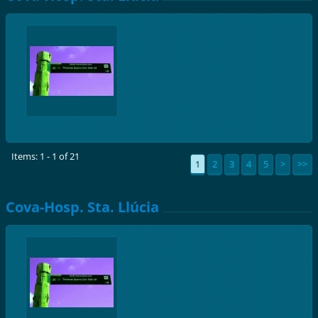
Items: 1 - 1 of 21
1
2
3
4
5
>
>>
Cova-Hosp. Sta. Llúcia