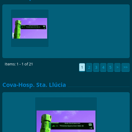
Items: 1 - 1 of 21
1
2
3
4
5
>
>>
Cova-Hosp. Sta. Llúcia