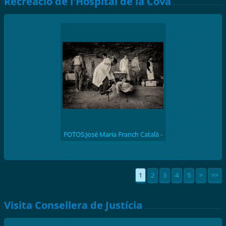
Recreació de l'Hospital de la Cova
FOTOS:José Maria Franch Català -
(batalla de l'Ebre 1938) Recreació
històrica de l'hospital de la Cova de
S. Llúcia
1
2
3
4
5
>
>>
Visita Consellera de Justícia