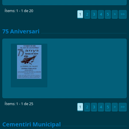
Ítems: 1 - 1 de 20
1
2
3
4
5
>
>>
75 Aniversari
Ítems: 1 - 1 de 25
1
2
3
4
5
>
>>
Cementiri Municipal