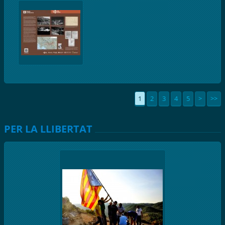
1
2
3
4
5
>
>>
PER LA LLIBERTAT