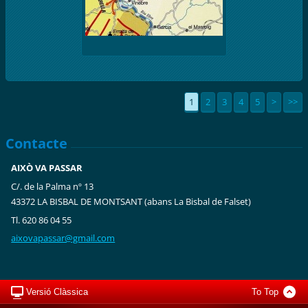
1
2
3
4
5
>
>>
Contacte
AIXÒ VA PASSAR
C/. de la Palma nº 13
43372 LA BISBAL DE MONTSANT (abans La Bisbal de Falset)
Tl. 620 86 04 55
aixovapa
ssar@gma
il.com
Versió Clàssica
To Top