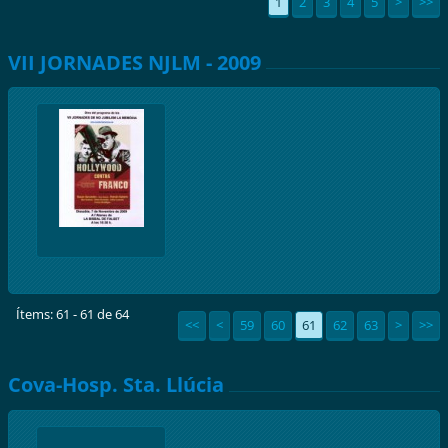
1
2
3
4
5
>
>>
VII JORNADES NJLM - 2009
Ítems: 61 - 61 de 64
<<
<
59
60
61
62
63
>
>>
Cova-Hosp. Sta. Llúcia