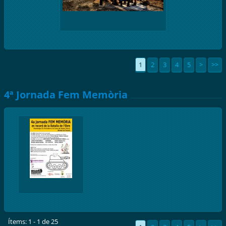
1
2
3
4
5
>
>>
4ª Jornada Fem Memòria
Ítems: 1 - 1 de 25