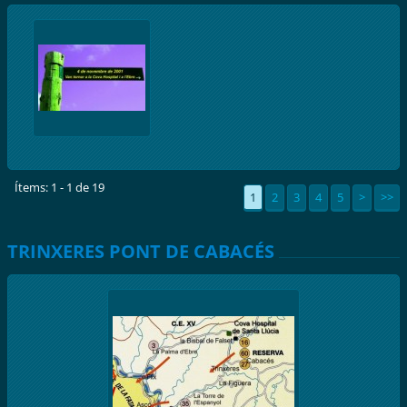
Ítems: 1 - 1 de 19
1
2
3
4
5
>
>>
TRINXERES PONT DE CABACÉS