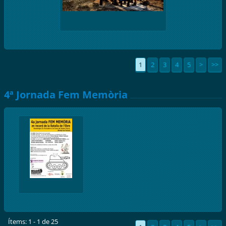
1
2
3
4
5
>
>>
4ª Jornada Fem Memòria
Ítems: 1 - 1 de 25