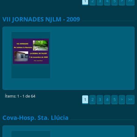
1
2
3
4
5
>
>>
VII JORNADES NJLM - 2009
Ítems: 1 - 1 de 64
1
2
3
4
5
>
>>
Cova-Hosp. Sta. Llúcia