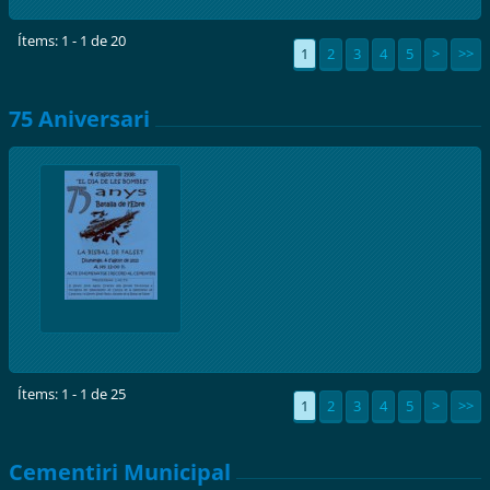
Ítems: 1 - 1 de 20
1
2
3
4
5
>
>>
75 Aniversari
Ítems: 1 - 1 de 25
1
2
3
4
5
>
>>
Cementiri Municipal