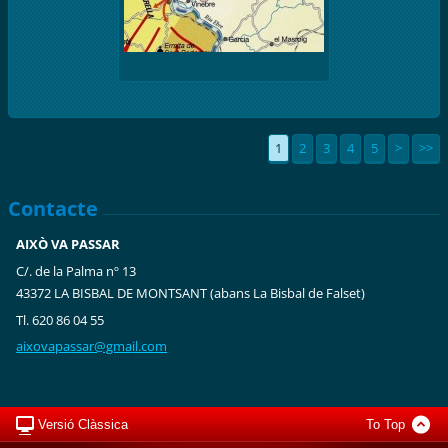
1
2
3
4
5
>
>>
Contacte
AIXÒ VA PASSAR
C/. de la Palma nº 13
43372 LA BISBAL DE MONTSANT (abans La Bisbal de Falset)
Tl. 620 86 04 55
aixovapa
ssar@gma
il.com
Versió Clàssica
To Top