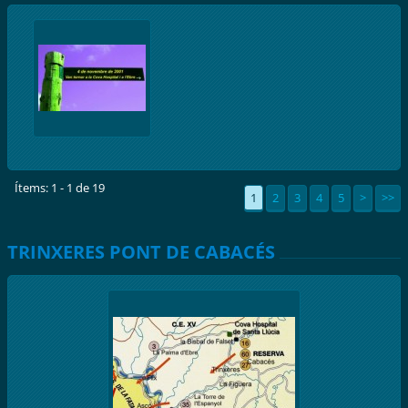
Ítems: 1 - 1 de 19
1
2
3
4
5
>
>>
TRINXERES PONT DE CABACÉS