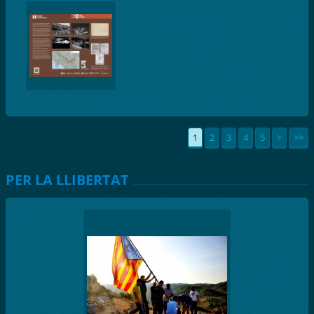
1
2
3
4
5
>
>>
PER LA LLIBERTAT