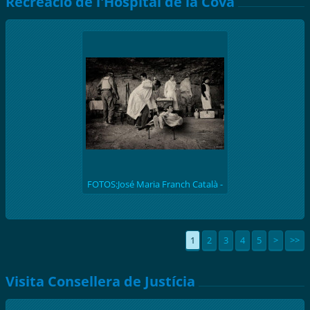
Recreació de l'Hospital de la Cova
FOTOS:José Maria Franch Català -
(batalla de l'Ebre 1938) Recreació
històrica de l'hospital de la Cova de
S. Llúcia
1
2
3
4
5
>
>>
Visita Consellera de Justícia