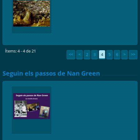
Ítems: 4 - 4 de 21
<<
<
2
3
4
5
6
>
>>
Seguin els passos de Nan Green