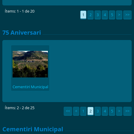
Ítems: 1 - 1 de 20
1
2
3
4
5
>
>>
75 Aniversari
Cementiri Municipal
construit en plena
Guerra Civil, poc
abans de la Batalla de
Ítems: 2 - 2 de 25
<<
<
1
2
3
4
5
>
>>
L'eBRE
Cementiri Municipal