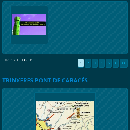
Ítems: 1 - 1 de 19
1
2
3
4
5
>
>>
TRINXERES PONT DE CABACÉS