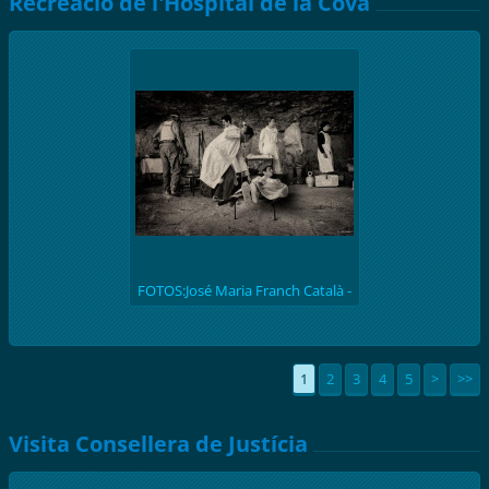
Recreació de l'Hospital de la Cova
FOTOS:José Maria Franch Català -
(batalla de l'Ebre 1938) Recreació
històrica de l'hospital de la Cova de
S. Llúcia
1
2
3
4
5
>
>>
Visita Consellera de Justícia