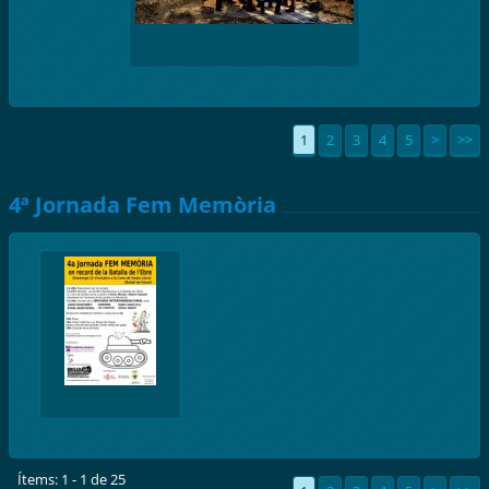
1
2
3
4
5
>
>>
4ª Jornada Fem Memòria
Ítems: 1 - 1 de 25