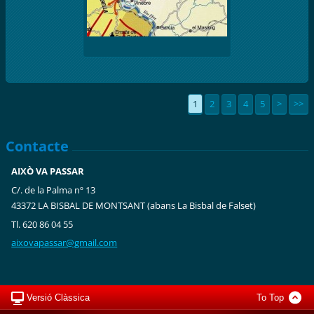
1
2
3
4
5
>
>>
Contacte
AIXÒ VA PASSAR
C/. de la Palma nº 13
43372 LA BISBAL DE MONTSANT (abans La Bisbal de Falset)
Tl. 620 86 04 55
aixovapa
ssar@gma
il.com
Versió Clàssica
To Top