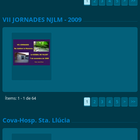
1
2
3
4
5
>
>>
VII JORNADES NJLM - 2009
Ítems: 1 - 1 de 64
1
2
3
4
5
>
>>
Cova-Hosp. Sta. Llúcia