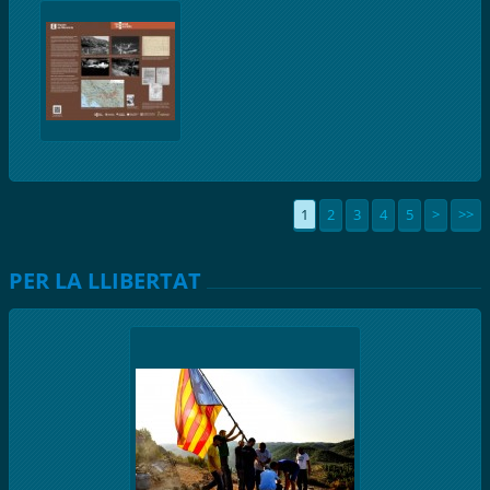
1
2
3
4
5
>
>>
PER LA LLIBERTAT