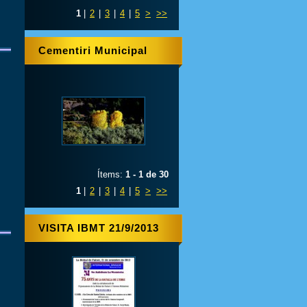
1
|
2
|
3
|
4
|
5
>
>>
Cementiri Municipal
Ítems:
1 - 1 de 30
1
|
2
|
3
|
4
|
5
>
>>
VISITA IBMT 21/9/2013