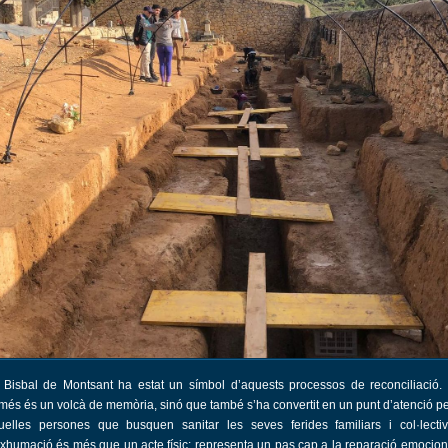
 Bisbal de Montsant ha estat un símbol d’aquests processos de reconciliació.
més és un volcà de memòria, sinó que també s’ha convertit en un punt d’atenció pe
uelles persones que busquen sanitar les seves ferides familiars i col·lectiv
exhumació és més que un acte físic; representa un pas cap a la reparació emociona