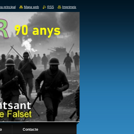
a principal
Mapa web
RSS
Imprimeix
fo
Contacte