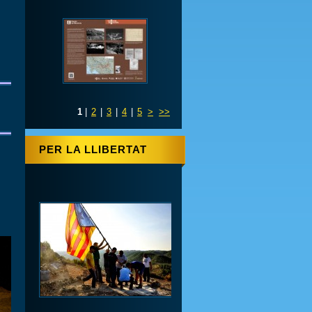
Justícia
1
|
2
|
3
|
4
|
5
>
>>
PER LA LLIBERTAT