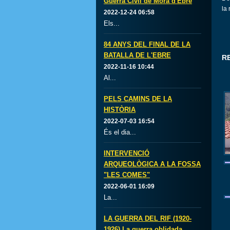
Guerra Civil de Móra d'Ebre
la 
2022-12-24 06:58
Els...
84 ANYS DEL FINAL DE LA
BATALLA DE L'EBRE
R
2022-11-16 10:44
Al...
PELS CAMINS DE LA
HISTÒRIA
2022-07-03 16:54
És el dia...
INTERVENCIÓ
ARQUEOLÒGICA A LA FOSSA
"LES COMES"
2022-06-01 16:09
La...
LA GUERRA DEL RIF (1920-
1926) La guerra oblidada