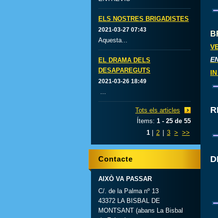
ELS NOSTRES BRIGADISTES
2021-03-27 07:43
B
Aquesta...
V
E
EL DRAMA DELS
DESAPAREGUTS
I
2021-03-26 18:49
...
R
Tots els articles
Ítems:
1 - 25 de 55
1
|
2
|
3
>
>>
D
Contacte
AIXÒ VA PASSAR
C/. de la Palma nº 13
43372 LA BISBAL DE
MONTSANT (abans La Bisbal