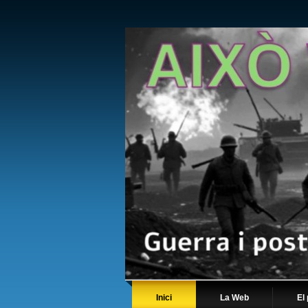
Inici
La Web
El