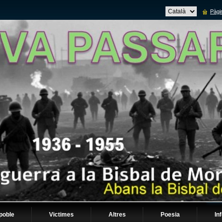
Pàgin
 poble
Victimes
Altres
Poesia
In