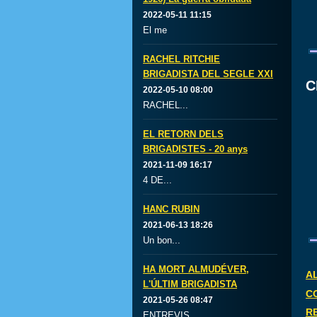
2022-05-11 11:15
El me
RACHEL RITCHIE
BRIGADISTA DEL SEGLE XXI
C
2022-05-10 08:00
RACHEL...
EL RETORN DELS
BRIGADISTES - 20 anys
2021-11-09 16:17
4 DE...
HANC RUBIN
2021-06-13 18:26
Un bon...
HA MORT ALMUDÉVER,
A
L'ÚLTIM BRIGADISTA
C
2021-05-26 08:47
R
ENTREVIS