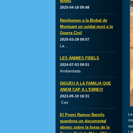
MANS
2025-04-18 09:48
Reinhumen a la Bisbal de
Montsant un soldat mort a la
Guerra Civil
2025-03-29 09:57
La...
LES ÀNIMES FIDELS
2024-07-03 09:51
Ambientada
DIGUEU A LA FAMILIA QUE
ANEM CAP A L'EBRE!!!
2023-05-10 16:31
Corr
La
El Premi Ramon Barnils
no
guardona un documental
aq
ebrenc sobre la fossa de la
L’