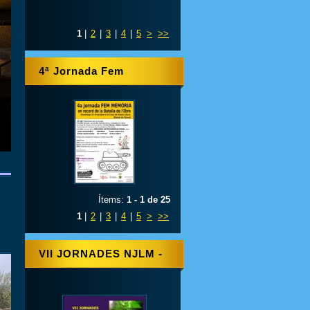
1
|
2
|
3
|
4
|
5
>
>>
4ª Jornada Fem
Memòria
Ítems:
1 - 1 de 25
1
|
2
|
3
|
4
|
5
>
>>
VII JORNADES NJLM -
2009