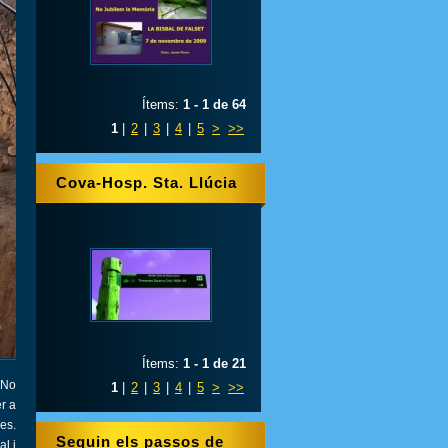
Ítems:
1 - 1 de 64
1
|
2
|
3
|
4
|
5
>
>>
Cova-Hosp. Sta. Llúcia
Ítems:
1 - 1 de 21
 No
1
|
2
|
3
|
4
|
5
>
>>
r a
es.
Seguin els passos de
l i