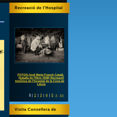
Recreació de l'Hospital
de la Cova
FOTOS:José Maria Franch Català -
(batalla de l'Ebre 1938) Recreació
històrica de l'hospital de la Cova de S.
Llúcia
1
|
2
|
3
|
4
|
5
>
>>
Visita Consellera de