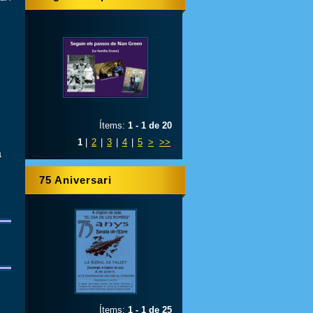
Nan Green
Ítems:
1 - 1 de 20
1
|
2
|
3
|
4
|
5
>
>>
a
75 Aniversari
Ítems:
1 - 1 de 25