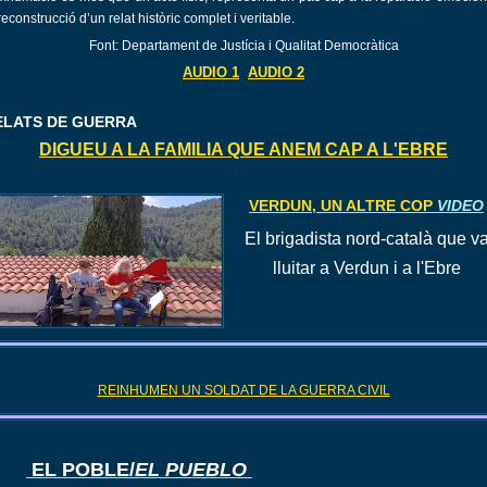
reconstrucció d’un relat històric complet i veritable.
Font: Departament de Justícia i Qualitat Democràtica
AUDIO 1
AUDIO 2
ELATS DE GUERRA
DIGUEU A LA FAMILIA QUE ANEM CAP A L'EBRE
VERDUN, UN ALTRE COP
VIDEO
El
brigadista nord
-català que v
lluitar a Verdun i a l'Ebre
REINHUMEN
UN SOLDAT DE LA GUERRA CIVIL
EL POBLE/
EL PUEBLO