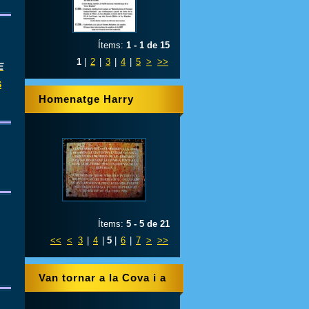
Ítems:
1 - 1 de 15
1
|
2
|
3
|
4
|
5
>
>>
E
S
Homenatge Harry
Dobson
Ítems:
5 - 5 de 21
<<
<
3
|
4
|
5
|
6
|
7
>
>>
Van tornar a la Cova i a
l'Ebre