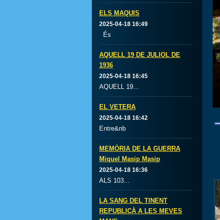
ELS MAQUIS
2025-04-18 16:49
És
AQUELL 19 DE JULIOL DE
1936
2025-04-18 16:45
AQUELL 19...
EL VETERA
2025-04-18 16:42
Entre&nb
MEMÒRIA DE LA GUERRA
Miquel Masip Masip
2025-04-18 16:36
ALS 103...
LA SANG DEL TINENT
REPUBLICÀ A LES MEVES