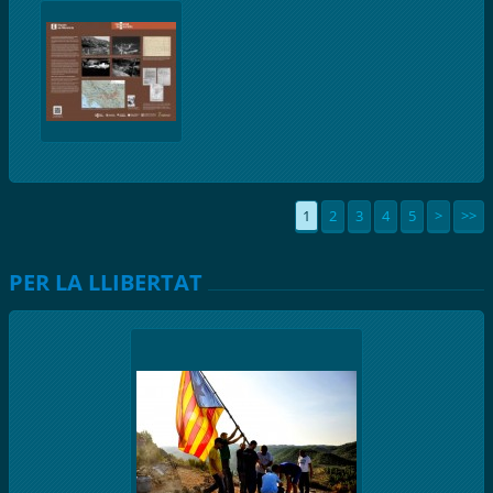
1
2
3
4
5
>
>>
PER LA LLIBERTAT