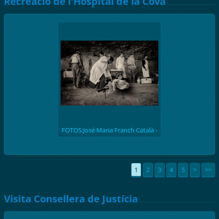
Recreació de l'Hospital de la Cova
FOTOS:José Maria Franch Català -
(batalla de l'Ebre 1938) Recreació
històrica de l'hospital de la Cova de
S. Llúcia
1
2
3
4
5
>
>>
Visita Consellera de Justícia