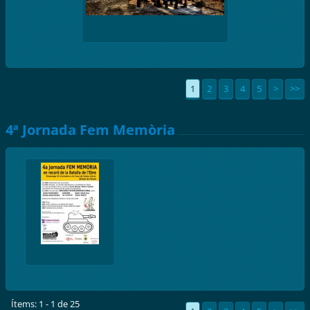
1
2
3
4
5
>
>>
4ª Jornada Fem Memòria
Ítems: 1 - 1 de 25