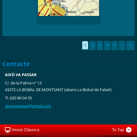
1
2
3
4
5
>
>>
Contacte
AIXÒ VA PASSAR
C/. de la Palma nº 13
43372 LA BISBAL DE MONTSANT (abans La Bisbal de Falset)
Tl. 620 86 04 55
aixovapa
ssar@gma
il.com
Versió Clàssica
To Top