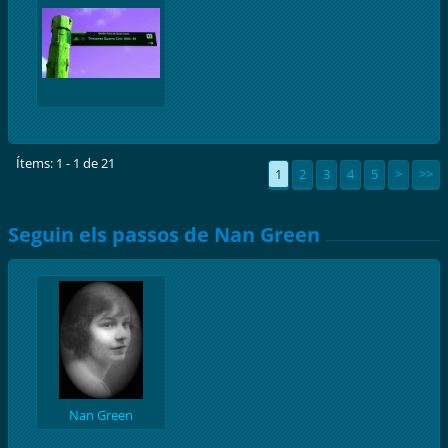
Ítems: 1 - 1 de 21
1
2
3
4
5
>
>>
Seguin els passos de Nan Green
Nan Green