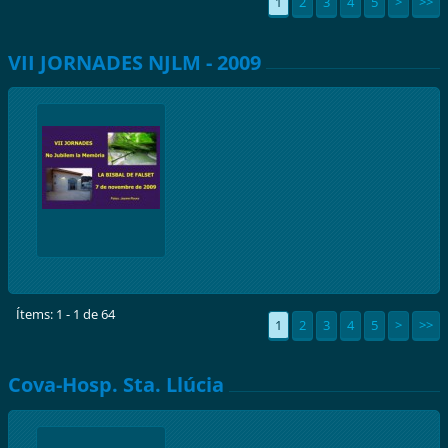
1
2
3
4
5
>
>>
VII JORNADES NJLM - 2009
Ítems: 1 - 1 de 64
1
2
3
4
5
>
>>
Cova-Hosp. Sta. Llúcia