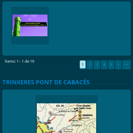
Ítems: 1 - 1 de 19
1
2
3
4
5
>
>>
TRINXERES PONT DE CABACÉS