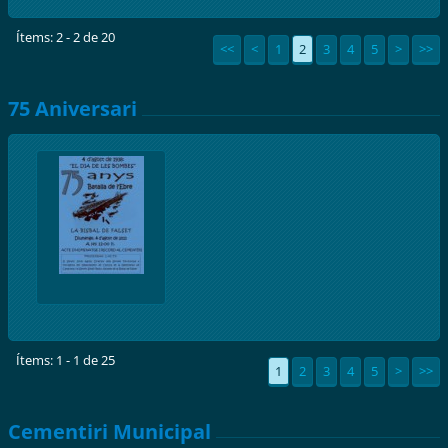
Ítems: 2 - 2 de 20
<<
<
1
2
3
4
5
>
>>
75 Aniversari
Ítems: 1 - 1 de 25
1
2
3
4
5
>
>>
Cementiri Municipal