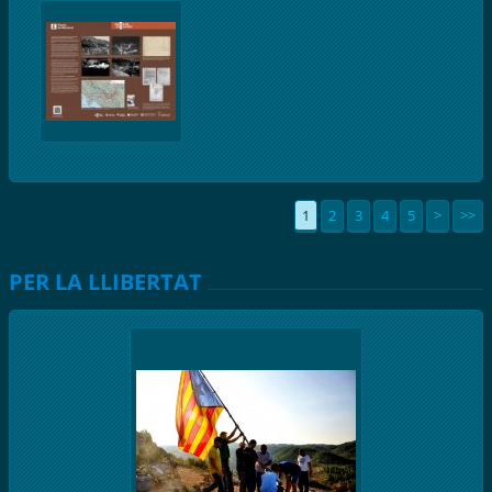
1
2
3
4
5
>
>>
PER LA LLIBERTAT