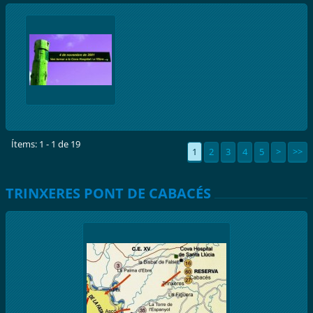
Ítems: 1 - 1 de 19
1
2
3
4
5
>
>>
TRINXERES PONT DE CABACÉS