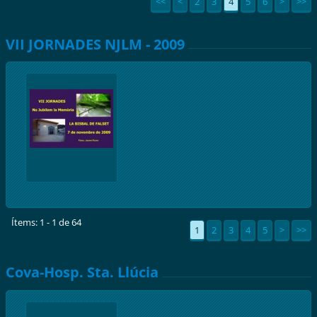
<<
<
2
3
4
5
6
>
>>
VII JORNADES NJLM - 2009
Ítems: 1 - 1 de 64
1
2
3
4
5
>
>>
Cova-Hosp. Sta. Llúcia