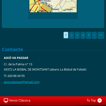
1
2
3
4
5
>
>>
Contacte
AIXÒ VA PASSAR
C/. de la Palma nº 13
43372 LA BISBAL DE MONTSANT (abans La Bisbal de Falset)
Tl. 620 86 04 55
aixovapa
ssar@gma
il.com
Versió Clàssica
To Top