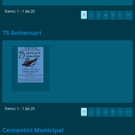
Ítems: 1 - 1 de 20
1
2
3
4
5
>
>>
75 Aniversari
Ítems: 1 - 1 de 25
1
2
3
4
5
>
>>
Cementiri Municipal