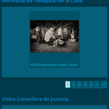
Recreació de l'Hospital de la Cova
FOTOS:José Maria Franch Català -
(batalla de l'Ebre 1938) Recreació
històrica de l'hospital de la Cova de
S. Llúcia
1
2
3
4
5
>
>>
Visita Consellera de Justícia