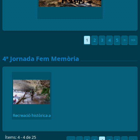
1
2
3
4
5
>
>>
4ª Jornada Fem Memòria
Recreació històrica a
carrec de Lo Riu
Ítems: 4 - 4 de 25