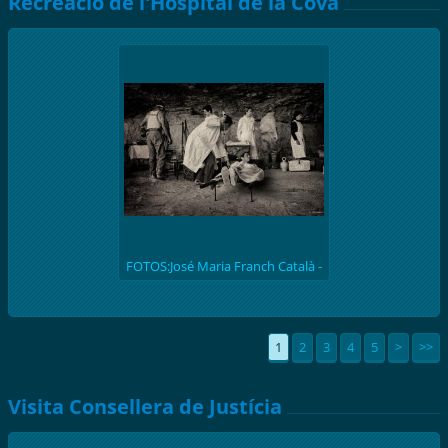
Recreació de l'Hospital de la Cova
FOTOS:José Maria Franch Català -
(batalla de l'Ebre 1938) Recreació
històrica de l'hospital de la Cova de
S. Llúcia
1
2
3
4
5
>
>>
Visita Consellera de Justícia