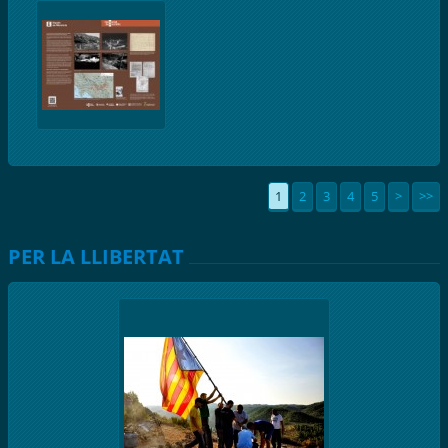
1
2
3
4
5
>
>>
PER LA LLIBERTAT