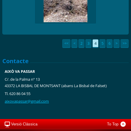
<<
<
2
3
4
5
6
>
>>
Contacte
AIXÒ VA PASSAR
C/. de la Palma nº 13
43372 LA BISBAL DE MONTSANT (abans La Bisbal de Falset)
Tl. 620 86 04 55
aixovapa
ssar@gma
il.com
Versió Clàssica
To Top