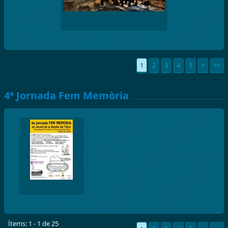
1
2
3
4
5
>
>>
4ª Jornada Fem Memòria
Ítems: 1 - 1 de 25