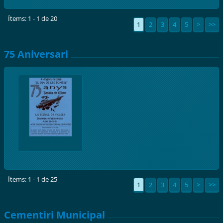
Ítems: 1 - 1 de 20
1
2
3
4
5
>
>>
75 Aniversari
Ítems: 1 - 1 de 25
1
2
3
4
5
>
>>
Cementiri Municipal