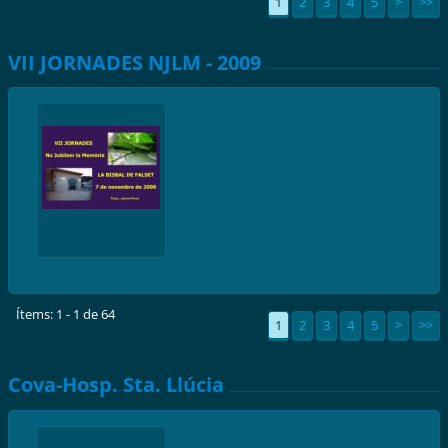
1
2
3
4
5
>
>>
VII JORNADES NJLM - 2009
Ítems: 1 - 1 de 64
1
2
3
4
5
>
>>
Cova-Hosp. Sta. Llúcia