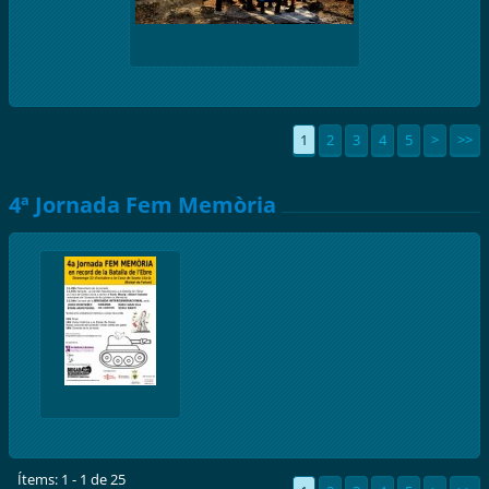
1
2
3
4
5
>
>>
4ª Jornada Fem Memòria
Ítems: 1 - 1 de 25