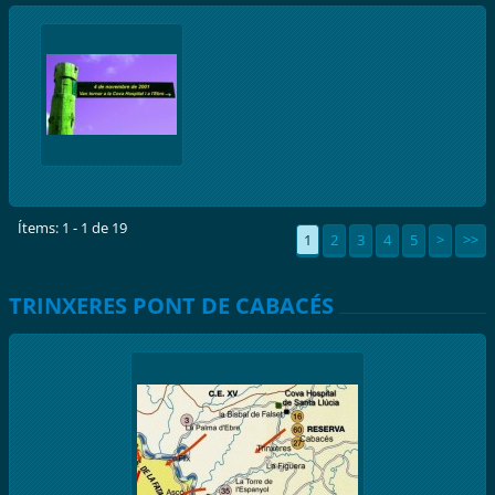
Ítems: 1 - 1 de 19
1
2
3
4
5
>
>>
TRINXERES PONT DE CABACÉS