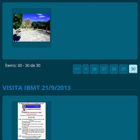
Ítems: 30 - 30 de 30
<<
<
26
27
28
29
30
VISITA IBMT 21/9/2013