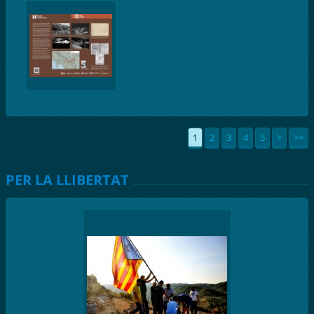
1
2
3
4
5
>
>>
PER LA LLIBERTAT