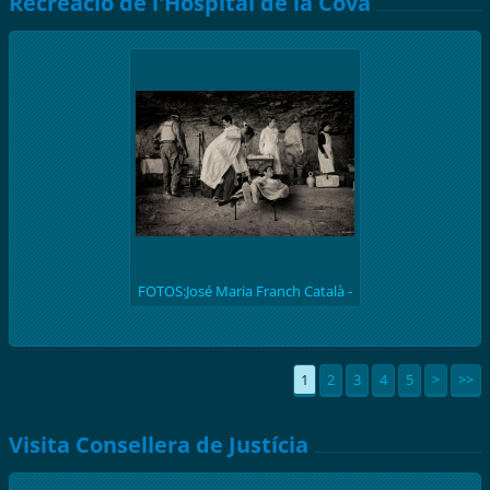
Recreació de l'Hospital de la Cova
FOTOS:José Maria Franch Català -
(batalla de l'Ebre 1938) Recreació
històrica de l'hospital de la Cova de
S. Llúcia
1
2
3
4
5
>
>>
Visita Consellera de Justícia