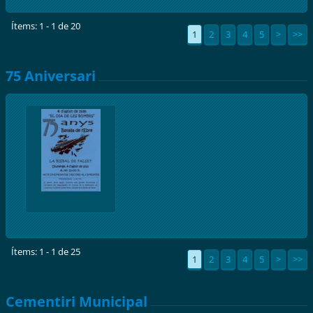
Ítems: 1 - 1 de 20
1
2
3
4
5
>
>>
75 Aniversari
Ítems: 1 - 1 de 25
1
2
3
4
5
>
>>
Cementiri Municipal