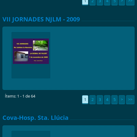
1
2
3
4
5
>
>>
VII JORNADES NJLM - 2009
Ítems: 1 - 1 de 64
1
2
3
4
5
>
>>
Cova-Hosp. Sta. Llúcia