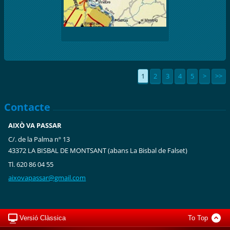
1
2
3
4
5
>
>>
Contacte
AIXÒ VA PASSAR
C/. de la Palma nº 13
43372 LA BISBAL DE MONTSANT (abans La Bisbal de Falset)
Tl. 620 86 04 55
aixovapa
ssar@gma
il.com
Versió Clàssica
To Top