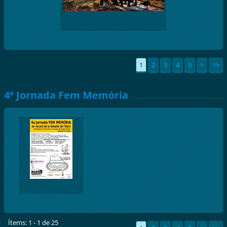
1
2
3
4
5
>
>>
4ª Jornada Fem Memòria
Ítems: 1 - 1 de 25