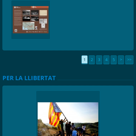
1
2
3
4
5
>
>>
PER LA LLIBERTAT