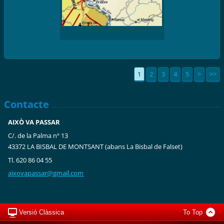
1
2
3
4
5
>
>>
Contacte
AIXÒ VA PASSAR
C/. de la Palma nº 13
43372 LA BISBAL DE MONTSANT (abans La Bisbal de Falset)
Tl. 620 86 04 55
aixovapa
ssar@gma
il.com
Versió Clàssica
To Top