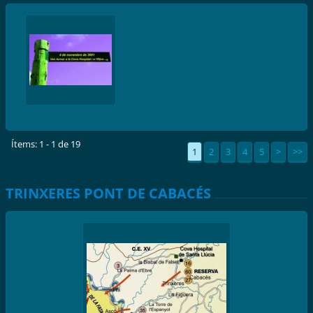
Ítems: 1 - 1 de 19
1
2
3
4
5
>
>>
TRINXERES PONT DE CABACÉS