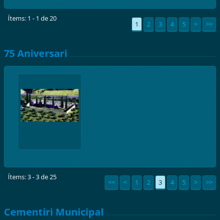
Ítems: 1 - 1 de 20
1
2
3
4
5
>
>>
75 Aniversari
Ítems: 3 - 3 de 25
<<
<
1
2
3
4
5
>
>>
Cementiri Municipal