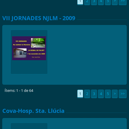
1
2
3
4
5
>
>>
VII JORNADES NJLM - 2009
Ítems: 1 - 1 de 64
1
2
3
4
5
>
>>
Cova-Hosp. Sta. Llúcia