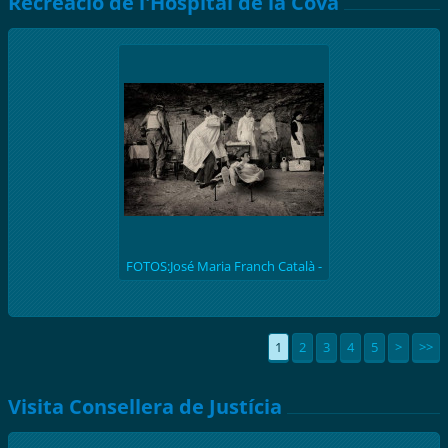
Recreació de l'Hospital de la Cova
FOTOS:José Maria Franch Català -
(batalla de l'Ebre 1938) Recreació
històrica de l'hospital de la Cova de
S. Llúcia
1
2
3
4
5
>
>>
Visita Consellera de Justícia