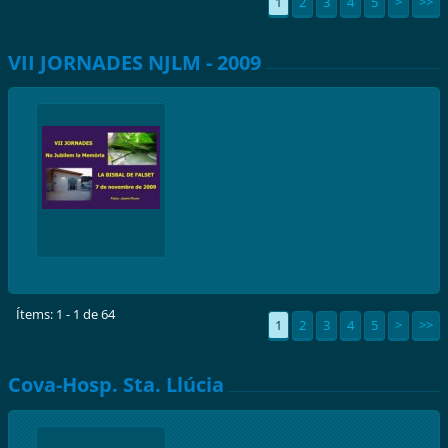
1
2
3
4
5
>
>>
VII JORNADES NJLM - 2009
Ítems: 1 - 1 de 64
1
2
3
4
5
>
>>
Cova-Hosp. Sta. Llúcia