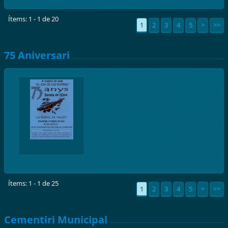
Ítems: 1 - 1 de 20
1
2
3
4
5
>
>>
75 Aniversari
Ítems: 1 - 1 de 25
1
2
3
4
5
>
>>
Cementiri Municipal