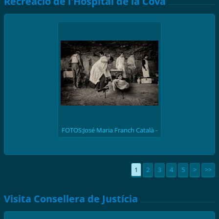
Recreació de l'Hospital de la Cova
FOTOS:José Maria Franch Català -
(batalla de l'Ebre 1938) Recreació
històrica de l'hospital de la Cova de
S. Llúcia
1
2
3
4
5
>
>>
Visita Consellera de Justícia