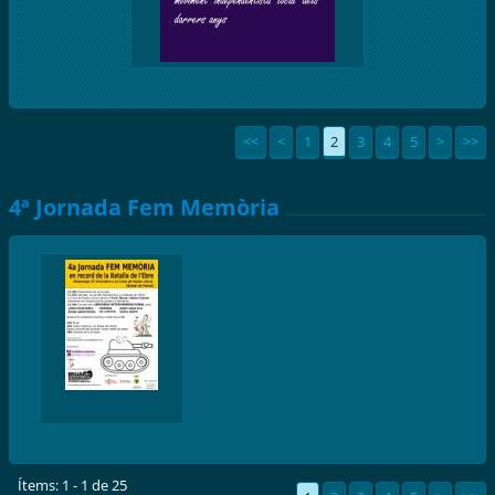
<<
<
1
2
3
4
5
>
>>
4ª Jornada Fem Memòria
Ítems: 1 - 1 de 25