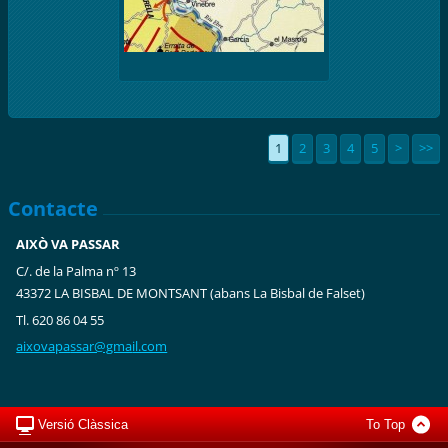
1
2
3
4
5
>
>>
Contacte
AIXÒ VA PASSAR
C/. de la Palma nº 13
43372 LA BISBAL DE MONTSANT (abans La Bisbal de Falset)
Tl. 620 86 04 55
aixovapa
ssar@gma
il.com
Versió Clàssica
To Top