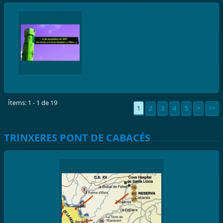
Ítems: 1 - 1 de 19
1
2
3
4
5
>
>>
TRINXERES PONT DE CABACÉS