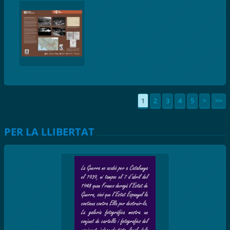
1
2
3
4
5
>
>>
PER LA LLIBERTAT