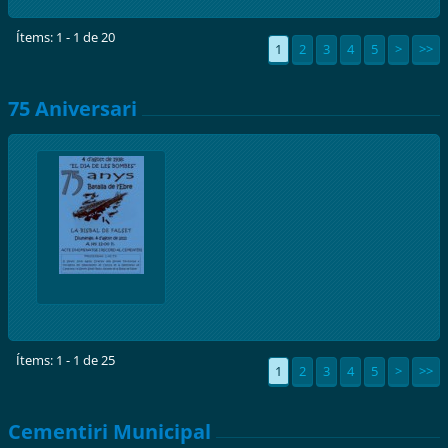
Ítems: 1 - 1 de 20
1
2
3
4
5
>
>>
75 Aniversari
Ítems: 1 - 1 de 25
1
2
3
4
5
>
>>
Cementiri Municipal