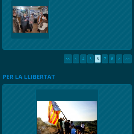
<<
<
4
5
6
7
8
>
>>
PER LA LLIBERTAT