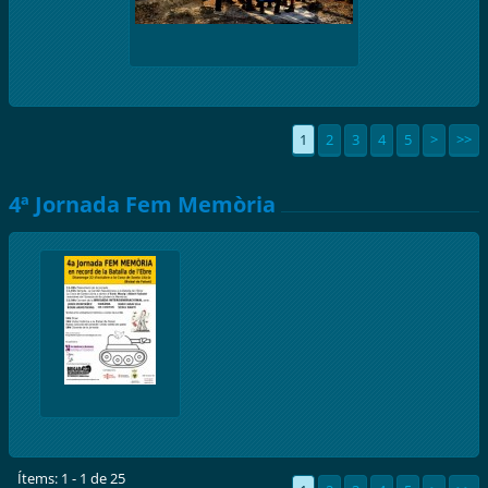
1
2
3
4
5
>
>>
4ª Jornada Fem Memòria
Ítems: 1 - 1 de 25