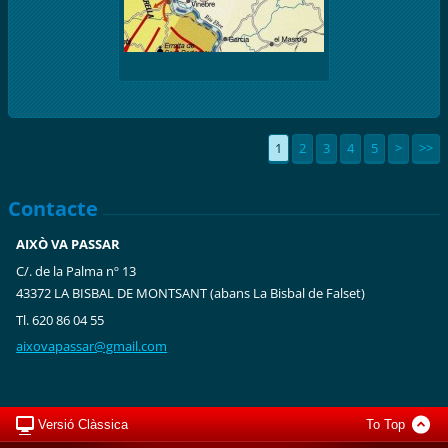
1
2
3
4
5
>
>>
Contacte
AIXÒ VA PASSAR
C/. de la Palma nº 13
43372 LA BISBAL DE MONTSANT (abans La Bisbal de Falset)
Tl. 620 86 04 55
aixovapa
ssar@gma
il.com
Versió Clàssica
To Top