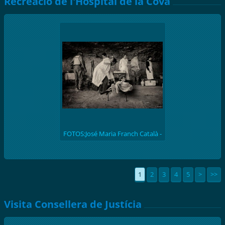
Recreació de l'Hospital de la Cova
FOTOS:José Maria Franch Català -
(batalla de l'Ebre 1938) Recreació
històrica de l'hospital de la Cova de
S. Llúcia
1
2
3
4
5
>
>>
Visita Consellera de Justícia