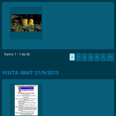
Ítems: 1 - 1 de 30
1
2
3
4
5
>
>>
VISITA IBMT 21/9/2013