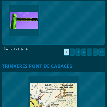
Ítems: 1 - 1 de 19
1
2
3
4
5
>
>>
TRINXERES PONT DE CABACÉS