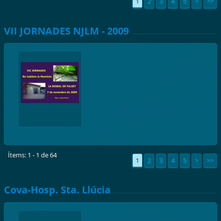
1
2
3
4
5
>
>>
VII JORNADES NJLM - 2009
Ítems: 1 - 1 de 64
1
2
3
4
5
>
>>
Cova-Hosp. Sta. Llúcia