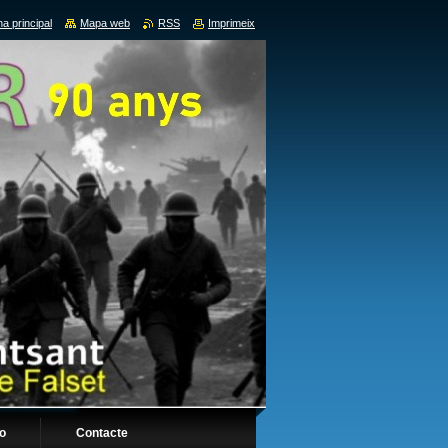
a principal
Mapa web
RSS
Imprimeix
fo
Contacte