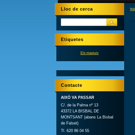
Lloc de cerca
Ini
Etiquetes
Els maquis
Contacte
AIXÒ VA PASSAR
C/. de la Palma nº 13
43372 LA BISBAL DE
MONTSANT (abans La Bisbal
de Falset)
Tl. 620 86 04 55