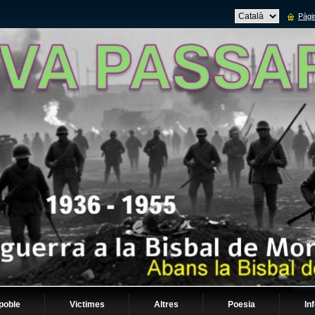
Pàgin
 poble
Victimes
Altres
Poesia
In