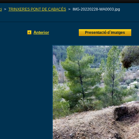
ci
>
TRINXERES PONT DE CABACÉS
>
IMG-20220228-WA0003.jpg
Anterior
Presentació d`imatges