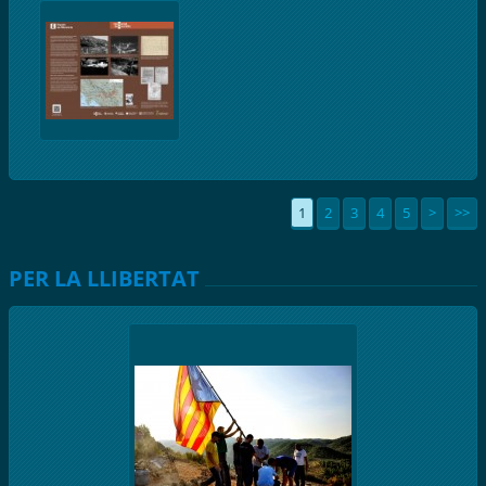
1
2
3
4
5
>
>>
PER LA LLIBERTAT