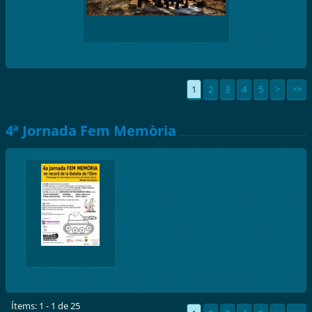
1
2
3
4
5
>
>>
4ª Jornada Fem Memòria
Ítems: 1 - 1 de 25