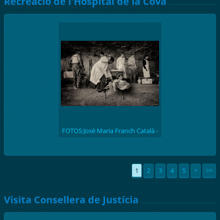
Recreació de l'Hospital de la Cova
FOTOS:José Maria Franch Català -
(batalla de l'Ebre 1938) Recreació
històrica de l'hospital de la Cova de
S. Llúcia
1
2
3
4
5
>
>>
Visita Consellera de Justícia