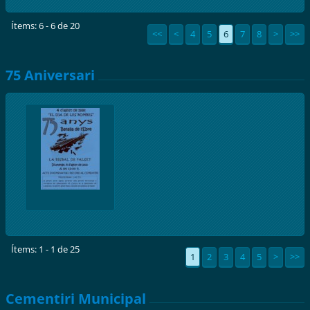
Masip a l'exposició
Ítems: 6 - 6 de 20
<<
<
4
5
6
7
8
>
>>
75 Aniversari
Ítems: 1 - 1 de 25
1
2
3
4
5
>
>>
Cementiri Municipal