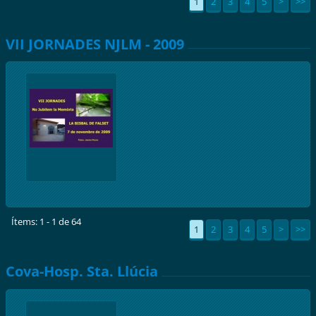
1
2
3
4
5
>
>>
VII JORNADES NJLM - 2009
Ítems: 1 - 1 de 64
1
2
3
4
5
>
>>
Cova-Hosp. Sta. Llúcia