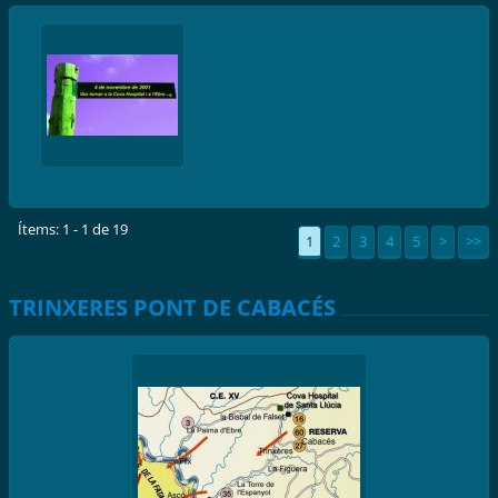
Ítems: 1 - 1 de 19
1
2
3
4
5
>
>>
TRINXERES PONT DE CABACÉS