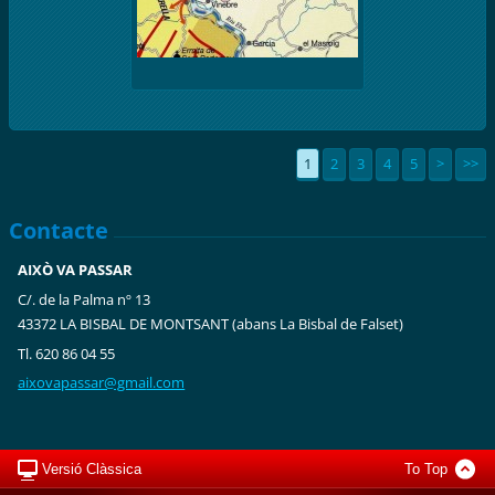
1
2
3
4
5
>
>>
Contacte
AIXÒ VA PASSAR
C/. de la Palma nº 13
43372 LA BISBAL DE MONTSANT (abans La Bisbal de Falset)
Tl. 620 86 04 55
aixovapa
ssar@gma
il.com
Versió Clàssica
To Top