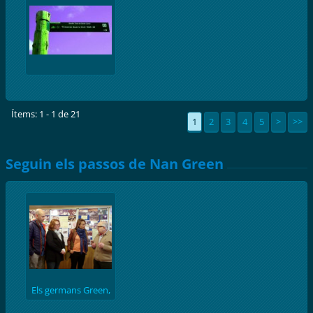
Ítems: 1 - 1 de 21
1
2
3
4
5
>
>>
Seguin els passos de Nan Green
Els germans Green,
Ivana Miño i Enric