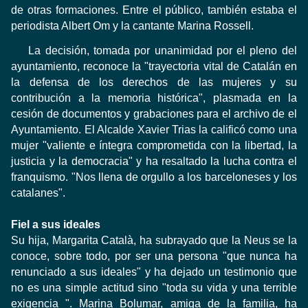
de otras formaciones
.
Entre el público,
también estaba el
periodista
Albert Om
y la cantante
Marina Rossell
.
La decisión,
tomada por unanimidad
por el pleno
del
ayuntamiento,
reconoce la "
trayectoria vital
de Catalán
en
la defensa
de los derechos
de las mujeres y
su
contribución a
la memoria histórica"
​​, plasmada
en la
cesión
de documentos
y grabaciones
para el archivo
de
el
Ayuntamiento.
El Alcalde
Xavier Trias
la calificó
como una
mujer
"valiente
e íntegra
comprometida con la
libertad, la
justicia
y la democracia"
y ha
resaltado la
lucha contra
el
franquismo.
"Nos
llena de orgullo
a los barceloneses
y
los
catalanes".
Fiel a sus
ideales
Su hija
, Margarita
Català
,
ha subrayado que
la
Neus
se la
conoce
, sobre todo,
por ser
una persona "
que nunca ha
renunciado a sus
ideales"
y ha dejado
un testimonio
que
no es
una simple
actitud
sino
"toda
su vida y una
terrible
exigencia "
.
Marina
Bolumar
,
amiga de la familia
, ha