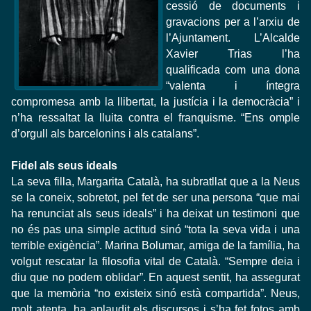
cessió de documents i
gravacions per a l’arxiu de
l’Ajuntament. L’Alcalde
Xavier Trias l’ha
qualificada com una dona
“valenta i íntegra
compromesa amb la llibertat, la justícia i la democràcia” i
n’ha ressaltat la lluita contra el franquisme. “Ens omple
d’orgull als barcelonins i als catalans”.
Fidel als seus ideals
La seva filla, Margarita Català, ha subratllat que a la Neus
se la coneix, sobretot, pel fet de ser una persona “que mai
ha renunciat als seus ideals” i ha deixat un testimoni que
no és pas una simple actitud sinó “tota la seva vida i una
terrible exigència”. Marina Bolumar, amiga de la família, ha
volgut rescatar la filosofia vital de Català. “Sempre deia i
diu que no podem oblidar”. En aquest sentit, ha assegurat
que la memòria “no existeix sinó està compartida”. Neus,
molt atenta, ha aplaudit els discursos i s’ha fet fotos amb