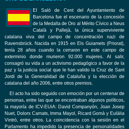
El Saló de Cent
del Ayuntamiento
de
Barcelona fue
el escenario de la
concesión
de la Medalla
de Oro al Mérito
Cívico
a
Neus
Català
y
Pallejà,
la única superviviente
catalana
viva del
campo de concentración nazi
de
Ravensbrück.
Nacida
en 1915
en Els Guiamets
(Priorat),
tenía 28 años
cuando la
cerraron
en este campo
de
exterminio
donde murieron
92.000
mujeres.
Al
salir,
consagró su
vida a un
activismo
pedagógico
a favor
de la
paz y
la justicia social
que le han valido
la Cruz de
Sant
Jordi de
la Generalidad de Cataluña
y la elección
de
catalana del año
2006
,
entre otros premios
.
El acto ha
sido seguido
con emoción
por un centenar
de
personas, entre
las que se encontraban
algunos políticos
,
la mayoría
de ICV-EUiA
: David
Companyón,
Joan Josep
Nuet,
Dolors Camats
, Imma Mayol, Ricard Gomà
y Eulàlia
Vintró,
entre
otros
.
La coincidencia
con la sesión
en el
Parlamento
ha impedido
la presencia de personalidades