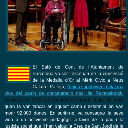
El Saló de Cent de l’Ajuntament de
Barcelona va ser l’escenari de la concessió
de la Medalla d’Or al Mèrit Cívic a Neus
Català i Pallejà,
l’única supervivent catalana
viva del camp de concentració nazi de Ravensbrück
.
Nascuda el 1915 als Guiamets (Priorat), tenia 28 anys
quan la van tancar en aquest camp d’extermini on van
morir 92.000 dones. En sortir-ne, va consagrar la seva
vida a un activisme pedagògic a favor de la pau i la
justícia social que li han valgut la Creu de Sant Jordi de la