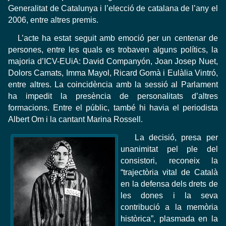
Generalitat de Catalunya i l’elecció de catalana de l’any el
2006, entre altres premis.
L’acte ha estat seguit amb emoció per un centenar de
persones, entre les quals es trobaven alguns polítics, la
majoria d’ICV-EUiA: David Companyón, Joan Josep Nuet,
Dolors Camats, Imma Mayol, Ricard Gomà i Eulàlia Vintró,
entre altres. La coincidència amb la sessió al Parlament
ha impedit la presència de personalitats d’altres
formacions. Entre el públic, també hi havia el periodista
Albert Om i la cantant Marina Rossell.
La decisió, presa per
unanimitat pel ple del
consistori, reconeix la
“trajectòria vital de Català
en la defensa dels drets de
les dones i la seva
contribució a la memòria
històrica”, plasmada en la