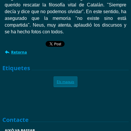
querido
rescatar
la filosofía
vital
de Catalán.
"Siempre
decía
y dice que no
podemos
olvidar".
En este sentido,
ha
asegurado que
la memoria
"no existe
sino
está
compartida".
Neus,
muy atenta
, aplaudió
los discursos
y
se ha hecho
fotos
con todos.
Retorna
Etiquetes
Els maquis
Contacte
AIXÒ VA PASSAR