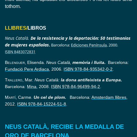
tothom.
LLIBRES/
L
IBROS
Neus Català.
De la resistencia y la deportación: 50 testimonios
de mujeres españolas
.
Barcelona:
Ediciones Península
, 2000.
ISBN 8483072831
Belenguer
, Elisenda.
Neus Català,
memòria i lluita
.
Barcelona:
Fundació Pere Ardiaca
, 2006.
ISBN 978-84-935342-0-2
.
Trallero
, Mar.
Neus Català:
la dona antifeixista a Europa
.
Barcelona:
Mina
, 2008.
ISBN 978-84-96499-94-2
.
Martí
, Carme.
Un cel de plom
.
Barcelona:
Amsterdam llibres
,
2012.
ISBN 978-84-15224-51-8
.
NEUS CATALÀ, RECIBE LA MEDALLA DE
ORO DE BARCELONA