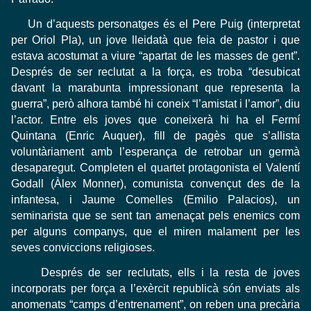
Un d’aquests personatges és el Pere Puig (interpretat
per Oriol Pla), un jove lleidatà que feia de pastor i que
estava acostumat a viure “apartat de les masses de gent”.
Després de ser reclutat a la força, es troba “desubicat
davant la marabunta impressionant que representa la
guerra”, però alhora també hi coneix “l’amistat i l’amor”, diu
l’actor. Entre els joves que coneixerà hi ha el Fermí
Quintana (Enric Auquer), fill de pagès que s’allista
voluntàriament amb l’esperança de retrobar un germà
desaparegut. Completen el quartet protagonista el Valentí
Godall (Àlex Monner), comunista convençut des de la
infantesa, i Jaume Comelles (Emilio Palacios), un
seminarista que se sent tan amenaçat pels enemics com
per alguns companys, que el miren malament per les
seves conviccions religioses.
Després de ser reclutats, ells i la resta de joves
incorporats per força a l’exèrcit republicà són enviats als
anomenats “camps d’entrenament”, on reben una precària