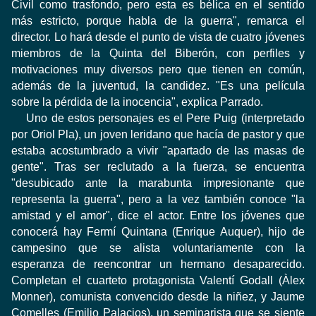
Civil como trasfondo, pero esta es bélica en el sentido
más estricto, porque habla de la guerra", remarca el
director. Lo hará desde el punto de vista de cuatro jóvenes
miembros de la Quinta del Biberón, con perfiles y
motivaciones muy diversos pero que tienen en común,
además de la juventud, la candidez. "Es una película
sobre la pérdida de la inocencia", explica Parrado.
Uno de estos personajes es el Pere Puig (interpretado
por Oriol Pla), un joven leridano que hacía de pastor y que
estaba acostumbrado a vivir "apartado de las masas de
gente". Tras ser reclutado a la fuerza, se encuentra
"desubicado ante la marabunta impresionante que
representa la guerra", pero a la vez también conoce "la
amistad y el amor", dice el actor. Entre los jóvenes que
conocerá hay Fermí Quintana (Enrique Auquer), hijo de
campesino que se alista voluntariamente con la
esperanza de reencontrar un hermano desaparecido.
Completan el cuarteto protagonista Valentí Godall (Àlex
Monner), comunista convencido desde la niñez, y Jaume
Comelles (Emilio Palacios), un seminarista que se siente