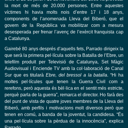
la mort de més de 20.000 persones. Entre aquestes
víctimes hi havia molts nois d’entre 17 i 18 anys,
components de l’anomenada Lleva del Biberó, que el
govern de la República va mobilitzar com a mesura
desesperada per frenar l’avenç de l’exèrcit franquista cap
a Catalunya.
Gairebé 80 anys després d’aquells fets, Parrado dirigeix la
que serà la primera pel·lícula sobre la Batalla de l’Ebre, un
telefilm produït per Televisió de Catalunya, Set Màgic
Audiovisual i Enciende TV amb la col·laboració de Canal
Sur que es titularà
Ebre, del bressol a la batalla
. “Hi ha
moltes pel·lícules que tenen la Guerra Civil com a
rerefons, però aquesta és bèl·lica en el sentit més estricte,
perquè parla de la guerra”, remarca el director. Ho farà des
del punt de vista de quatre joves membres de la Lleva del
Biberó, amb perfils i motivacions molt diversos però que
tenen en comú, a banda de la joventut, la candidesa. “És
una pel·lícula sobre la pèrdua de la innocència”, explica
Parrado.