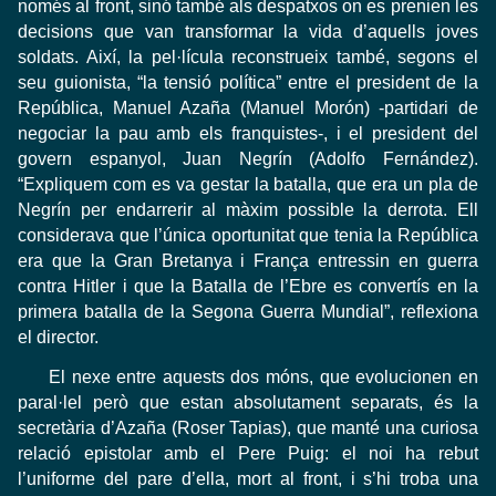
només al front, sinó també als despatxos on es prenien les
decisions que van transformar la vida d’aquells joves
soldats. Així, la pel·lícula reconstrueix també, segons el
seu guionista, “la tensió política” entre el president de la
República, Manuel Azaña (Manuel Morón) -partidari de
negociar la pau amb els franquistes-, i el president del
govern espanyol, Juan Negrín (Adolfo Fernández).
“Expliquem com es va gestar la batalla, que era un pla de
Negrín per endarrerir al màxim possible la derrota. Ell
considerava que l’única oportunitat que tenia la República
era que la Gran Bretanya i França entressin en guerra
contra Hitler i que la Batalla de l’Ebre es convertís en la
primera batalla de la Segona Guerra Mundial”, reflexiona
el director.
El nexe entre aquests dos móns, que evolucionen en
paral·lel però que estan absolutament separats, és la
secretària d’Azaña (Roser Tapias), que manté una curiosa
relació epistolar amb el Pere Puig: el noi ha rebut
l’uniforme del pare d’ella, mort al front, i s’hi troba una