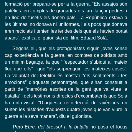
formació per preparar-se per a la guerra. “Els assajos són
patètics: en comptes de granades els fan llançar pedres, i
en lloc de fusells els donen pals. La República estava a
les últimes, no donava ni uniformes, i els pocs que donava
eren reciclats i tenien les ferides dels que els havien portat
abans”, explica el guionista del film, Eduard Solà.
Segons ell, que els protagonistes siguin joves sense
cap experiència a la guerra, en comptes de soldats amb
un mínim bagatge, fa que “l’espectador s’ubiqui al mateix
lloc que ells” i que “els sorprenguin les mateixes coses”.
La voluntat del telefilm és mostrar “els sentiments i les
emocions” d’aquests personatges, que s’han construït a
partir de “memòries escrites de la gent que va viure la
batalla” i dels testimonis directes d’excombatents que Solà
ha entrevistat. “D’aquesta recol·lecció de vivències en
surten les històries d’aquests quatre joves que van viure la
guerra a la seva manera”, diu el guionista.
Però
Ebre, del bressol a la batalla
no posa el focus