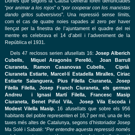
Dones que segons la Causa General foren denunciades
“
por animar a los rojos
” o “
por cooperar con los marxistas
dando gritos subversivos
”. Una repressió sense límits,
com el cas de quatre noies rapades al zero per haver
llençat per la finestra de l’ajuntament el quadre del rei
mentre es celebrava el 14 d’abril i l’adveniment de la
República el 1931.
Dels 47 reclosos serien afusellats 16:
Josep Alberich
Cubells, Miquel Aragonès Perelló, Joan Barrull
Ciuraneta, Ramon Casanovas Cubells, Ciprià
Ciuraneta Estiarte, Marcel·lí Estadella Miralles, Ciriac
Estiarte Salanguera, Pius Filella Ciuraneta, Josep
Filella Filella, Josep Franch Ciuraneta, els german
Andreu i Ignasi Martí Filella, Francesc Masip
Ciuraneta, Benet Piñol Vila, Josep Vila Escoda i
Modest Vilella Masip.
16 afusellats que sobre els 956
habitants del poble representen el 16,7 per mil, una de les
taxes més altes de Catalunya, segons d’historiador Josep
Ma Solé i Sabaté: “
Per entendre aquesta repressió només