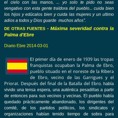
el cielo con las manos, ... yo solo te pido no seas
vengativo con esta gente traïdora del pueblo... cuida bien
los hijos y edúcalos bien y cuida las mujeres y un ultimo
adios a todos y Dios guarde muchos años”.
-
Máxima severidad contra la
DE OTRAS FUENTES
Palma d'Ebre
Diario Ebre 2014-03-01
mer día
de enero
de 1939
las tropas
El pri
franquistas
ocupaban
la
Palma
de Ebro
,
pueblo situado en el
noreste de
la
Ribera
de Ebro,
vecino
de
las
Garrigues
y el
Priorat
.
Después
del final
de la
Batalla del Ebro
,
había
vivido
una
tensa espera
, una auténtica
pesadillas
a partir
de entonces
para sus vecinos
y vecinas
.
El pueblo
había
quedado
prácticamente abandonado
,
los
dirigentes del
comité
,
de los partidos
políticos
,
los sindicatos y
organizaciones
habían tenido
tiempo de sobra para