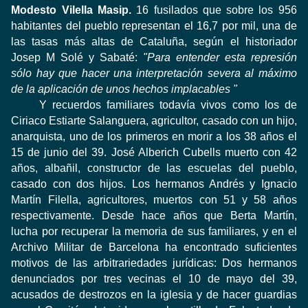
Modesto Vilella Masip.
16 fusilados que sobre los 956
habitantes del pueblo representan el 16,7 por mil, una de
las tasas más altas de Cataluña, según el historiador
Josep M Solé y Sabaté:
"Para entender esta represión
sólo hay que hacer una interpretación severa al máximo
de
la aplicación de unos hechos implacables "
Y recuerdos familiares todavía vivos como los de
Ciriaco Estiarte Salanguera, agricultor, casado con un hijo,
anarquista, uno de los primeros en morir a los 38 años el
15 de junio del 39.
José Alberich Cubells muerto con 42
años, albañil, constructor de las escuelas del pueblo,
casado con dos hijos.
Los hermanos Andrés y Ignacio
Martín Filella, agricultores, muertos con 51 y 58 años
respectivamente.
Desde hace años que Berta Martín,
lucha por recuperar la memoria de sus familiares, y en el
Archivo Militar de Barcelona ha encontrado suficientes
motivos de las arbitrariedades jurídicas: Dos hermanos
denunciados por tres vecinas el 10 de mayo del 39,
acusados ​​de destrozos en
la iglesia y de hacer guardias