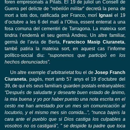
foren empresonats a Pilats. El 19 de juliol un Consell de
Guerra pel delicte de “
rebelión militar
” decretà la pena de
mort a tots dos, ratificada per Franco, morí
Ignasi
el 19
d’octubre a les 6 del matí a l’Oliva, essent enterrat a una
fosa comuna del cementiri de Tarragona. La mateixa sort
tindria l’endemà el seu germà Andreu. Un altre familiar,
germà de l’avia de Berta,
Francisco Masip Ciuraneta
,
també patiria la mateixa sort, en aquest cas l’informe
político-social diu: “
suponemos que participó en los
hechos denunciados”.
Un altre exemple d’arbitrarietat fou el de
Josep Franch
Ciuraneta
, pagès, mort amb 57 anys el 19 d’octubre del
39, de qui els seus familiars guarden postals entranyables:
“Después de saludarte y desearte buen estado de ànimo,
la mia buena y yo por haber puesto una nota escrita en el
cesto me han arrestado por un mes sin comunicación al
locutorio, y el mismo mes sin comida...”, “nunca bajeis la
cara ante el pueblo que si Dios castiga los culpables a
vosotros no os castigará”, ” se despide tu padre que toca