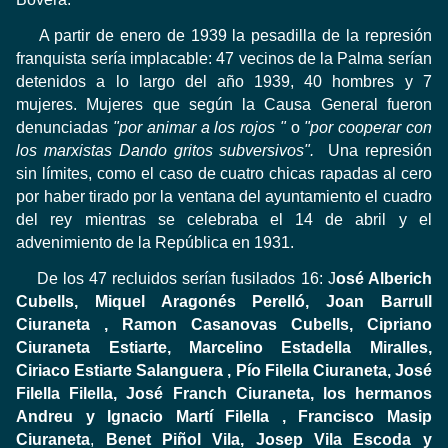
A partir de enero de 1939 la pesadilla de la represión
franquista sería implacable: 47 vecinos de la Palma serían
detenidos a lo largo del año 1939, 40 hombres y 7
mujeres.
Mujeres que según la Causa General fueron
denunciadas
"por animar a los rojos "
o
"por cooperar con
los marxistas Dando gritos subversivos".
Una represión
sin límites, como el caso de cuatro chicas rapadas al cero
por haber tirado por la ventana del ayuntamiento el cuadro
del rey mientras se celebraba el 14 de abril y el
advenimiento de la República en 1931.
De los 47 recluidos serían fusilados 16: J
osé Alberich
Cubells, Miquel Aragonés Perelló, Joan Barrull
Ciuraneta , Ramon Casanovas Cubells, Cipriano
Ciuraneta Estiarte, Marcelino Estadella Miralles,
Ciriaco Estiarte Salanguera , Pío Filella Ciuraneta, José
Filella Filella, José Franch Ciuraneta, los
hermanos
Andreu y Ignacio Martí Filella , Francisco Masip
Ciuraneta
,
Benet Piñol Vila, Josep Vila Escoda y