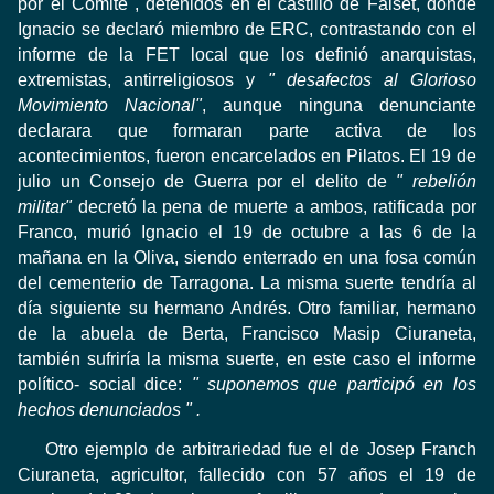
por el Comité , detenidos en el castillo de Falset, donde
Ignacio se declaró miembro de ERC, contrastando con el
informe de la FET local que los definió anarquistas,
extremistas, antirreligiosos y
" desafectos al Glorioso
Movimiento Nacional"
, aunque ninguna denunciante
declarara que formaran parte activa de los
acontecimientos, fueron encarcelados en Pilatos.
El 19 de
julio un Consejo de Guerra por el delito de
" rebelión
militar"
decretó la pena de muerte a ambos, ratificada por
Franco, murió Ignacio el 19 de octubre a las 6 de la
mañana en la Oliva, siendo enterrado en una fosa
común
del cementerio de Tarragona.
La misma suerte tendría al
día siguiente su hermano Andrés.
Otro familiar, hermano
de la abuela de Berta, Francisco Masip Ciuraneta,
también sufriría la misma suerte, en este caso el informe
político- social dice:
" suponemos que participó en los
hechos denunciados " .
Otro ejemplo de arbitrariedad fue el de Josep Franch
Ciuraneta, agricultor, fallecido con 57 años el 19 de