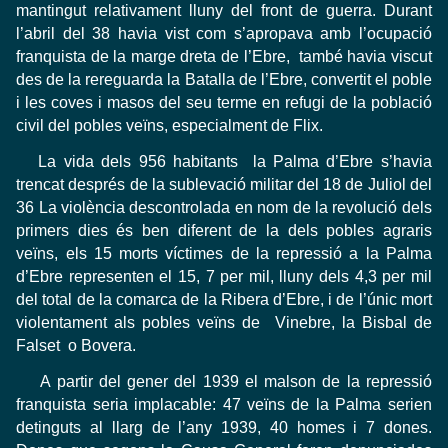
mantingut relativament lluny del front de guerra. Durant
l’abril del 38 havia vist com s’apropava amb l’ocupació
franquista de la marge dreta de l’Ebre, també havia viscut
des de la rereguarda la Batalla de l’Ebre, convertit el poble
i les coves i masos del seu terme en refugi de la població
civil del pobles veïns, especialment de Flix.
La vida dels 956 habitants la Palma d’Ebre s’havia
trencat després de la sublevació militar del 18 de Juliol del
36 La violència descontrolada en nom de la revolució dels
primers dies és ben diferent de la dels pobles agraris
veïns, els 15 morts víctimes de la repressió a la Palma
d’Ebre representen el 15, 7 per mil, lluny dels 4,3 per mil
del total de la comarca de la Ribera d’Ebre, i de l’únic mort
violentament als pobles veïns de Vinebre, la Bisbal de
Falset o Bovera.
A partir del gener del 1939 el malson de la repressió
franquista seria implacable: 47 veïns de la Palma serien
detinguts al llarg de l’any 1939, 40 homes i 7 dones.