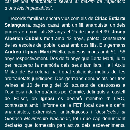
cal fer una interpretació severa al màxim de l’aplicació
d’uns fets implacables
”.
I records familiars encara vius com els de
Ciriac Estiarte
Salanguera
, pagés, casat amb un fill, anarquista, un dels
primers en morir als 38 anys el 15 de juny del 39.
Josep
Alberich Cubells
mort amb 42 anys, paleta, constructor
de les escoles del poble, casat amb dos fills. Els germans
Andreu i Ignasi Martí Filella
, pagesos, morts amb 51 i 58
anys respectivament. Des de fa anys que Berta Martí, lluita
per recuperar la memòria dels seus familiars, i a l’Arxiu
Militar de Barcelona ha trobat suficients motius de les
arbitrarietats jurídiques: Dos germans denunciats per tres
veïnes el 10 de maig del 39, acusats de destrosses a
l’església i de fer guàrdies pel Comitè, detinguts al castell
de Falset, on
Ignasi
es declarà membre d’ ERC,
contrastant amb l’informe de la FET local que els definí
anarquistes, extremistes, antireligiosos i “
desafectos al
Glorioso Movimiento Nacional
”, tot i que cap denunciant
declarés que formessin part activa dels esdeveniments,