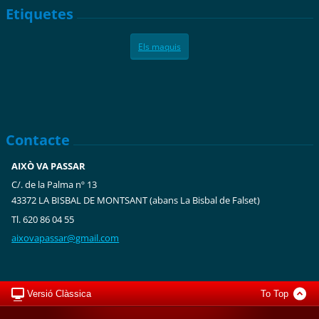
Etiquetes
Els maquis
Contacte
AIXÒ VA PASSAR
C/. de la Palma nº 13
43372 LA BISBAL DE MONTSANT (abans La Bisbal de Falset)
Tl. 620 86 04 55
aixovapa
ssar@gma
il.com
Versió Clàssica
To Top