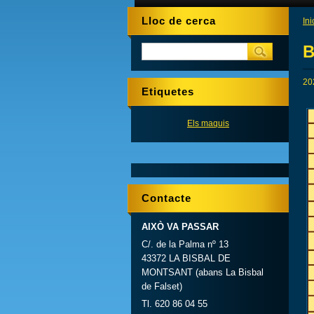
Lloc de cerca
Ini
B
20
Etiquetes
Els maquis
Contacte
AIXÒ VA PASSAR
C/. de la Palma nº 13
43372 LA BISBAL DE
MONTSANT (abans La Bisbal
de Falset)
Tl. 620 86 04 55