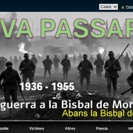
Pàgin
 poble
Victimes
Altres
Poesia
In