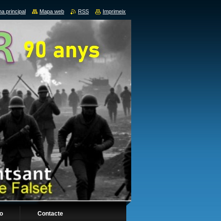
a principal
Mapa web
RSS
Imprimeix
fo
Contacte