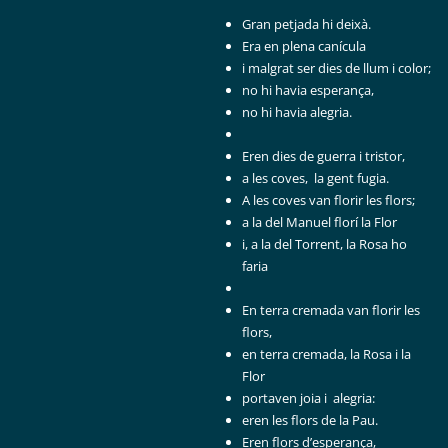
Gran petjada hi deixà.
Era en plena canícula
i malgrat ser dies de llum i color;
no hi havia esperança,
no hi havia alegria.
Eren dies de guerra i tristor,
a les coves, la gent fugia.
A les coves van florir les flors;
a la del Manuel florí la Flor
i, a la del Torrent, la Rosa ho
faria
En terra cremada van florir les
flors,
en terra cremada, la Rosa i la
Flor
portaven joia i alegria:
eren les flors de la Pau.
Eren flors d’esperança,