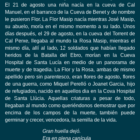
El 21
de agosto una
niña
nacía en la
cueva
de Cal
Manuel
, en el barranco
de la Cueva
de
Benet
y de nombre
le pusieron
Flor
.
La
Flor
Masip
nacía
mientras
José
Masip
,
su abuelo,
moría en el
mismo momento
a su lado.
Unos
días después
,
el 29 de agosto
,
en la cueva
del Torrent
de
Cal
Perxe
,
llegaba
al mundo la
Rosa
Masip
,
mientras
el
mismo día,
allí
al lado,
12
soldados que habían
llegado
heridos de
la
Batalla del Ebro
,
morían
en
la Cueva
Hospital
de Santa
Lucía
en medio de un
panorama
de
muerte y
de
tragedia
.
La
Flor
y la Rosa,
ambas de
mismo
apellido
pero sin
parentesco
,
eran
flores
de agosto
,
flores
de una guerra, como Miquel Perelló o Joanet Garcia, hijo
de refugiados, nacido en aquellos dia en la Cova Hospital
de Santa Llúcia
.
Aquellas
criaturas
a pesar de todo
,
llegaban
al mundo como
queriéndonos
demostrar que
por
encima de los
campos de la muerte
, también
puede
germinar
y crecer
,
vencedora
,
la semilla
de la vida
.
Gran
huella
dejó
.
Era
en
plena
canícula