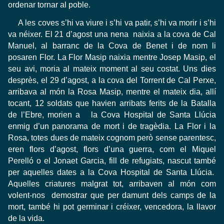
ordenar tornar al poble.
A les coves s’hi va viure i s’hi va patir, s’hi va morir i s’hi
va néixer. El 21 d’agost una nena naixia a la cova de Cal
Manuel, al barranc de la Cova de Benet i de nom li
posaren Flor. La Flor Masip naixia mentre Josep Masip, el
seu avi, moria al mateix moment al seu costat. Uns dies
desprès, el 29 d’agost, a la cova del Torrent de Cal Perxe,
arribava al món la Rosa Masip, mentre el mateix dia, allí
tocant, 12 soldats que havien arribats ferits de la Batalla
de l’Ebre, morien a la Cova Hospital de Santa Llúcia
enmig d’un panorama de mort i de tragèdia. La Flor i la
Rosa, totes dues de mateix cognom però sense parentesc,
eren flors d’agost, flors d’una guerra, com el Miquel
Perelló o el Jonaet Garcia, fill de refugiats, nascut també
per aquelles dates a la Cova Hospital de Santa Llúcia.
Aquelles criatures malgrat tot, arribaven al món com
volent-nos demostrar que per damunt dels camps de la
mort, també hi pot germinar i créixer, vencedora, la llavor
de la vida.