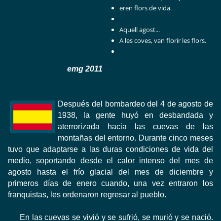
eren flors de vida.
Aquell agost...
A les coves, van florir les flors.
emg 2011
Después
del bombardeo
del 4
de agosto
de
1938
,
la
gente
huyó
en desbandada
y
aterrorizada
hacia las cuevas
de
las
montañas del entorno
.
Durante cinco
meses
tuvo que
adaptarse a
las
duras
condiciones
de vida
del
medio
,
soportando
desde
el calor intenso
del mes
de
agosto hasta el
frío glacial
del mes
de
diciembre y
primeros
días de enero
cuando, una vez
entraron los
franquistas
,
les ordenaron
regresar al pueblo
.
En las cuevas
se
vivió
y
se
sufrió
,
se
murió y
se
nació
.