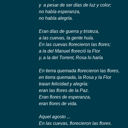
y a pesar de ser
días
de luz y
color
;
no
había esperanza
,
no
había alegría
.
Eran
días
de guerra
y
tristeza
,
a las cuevas
,
la
gente
huía
.
En las cuevas
florecieron
las
flores
;
a
la del
Manuel
floreció
la Flor
y
,
a
la
del Torrent
, Rosa
lo haría
En
tierra quemada
florecieron
las
flores
,
en
tierra quemada
,
la
Rosa
y
la
Flor
traian felicidad
y alegría
:
eran las
flores
de la Paz.
Eran
flores
de esperanza
,
eran
flores
de vida
.
Aquel
agosto
...
En las cuevas
, florecieron
las
flores
.