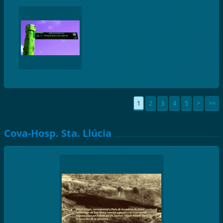
1
2
3
4
5
>
>>
Cova-Hosp. Sta. Llúcia