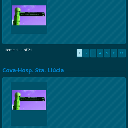
Items: 1 - 1 of 21
1
2
3
4
5
>
>>
Cova-Hosp. Sta. Llúcia