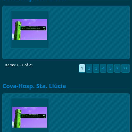
Items: 1 - 1 of 21
1
2
3
4
5
>
>>
Cova-Hosp. Sta. Llúcia