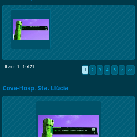
Items: 1 - 1 of 21
1
2
3
4
5
>
>>
Cova-Hosp. Sta. Llúcia