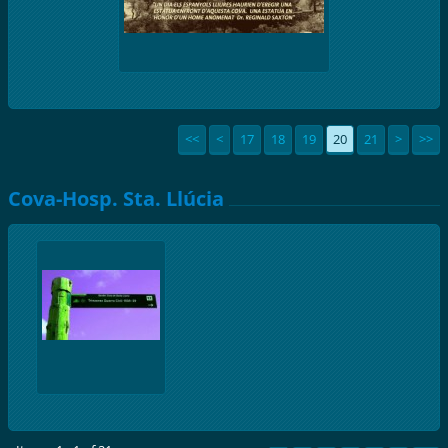
<<
<
17
18
19
20
21
>
>>
Cova-Hosp. Sta. Llúcia