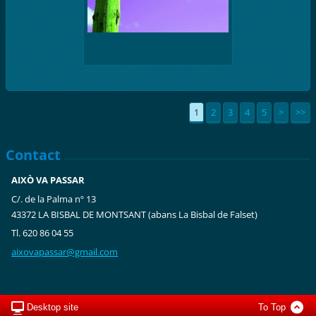
1
2
3
4
5
>
>>
Contact
AIXÒ VA PASSAR
C/. de la Palma nº 13
43372 LA BISBAL DE MONTSANT (abans La Bisbal de Falset)
Tl. 620 86 04 55
aixovapa
ssar@gma
il.com
Desktop site
To Top