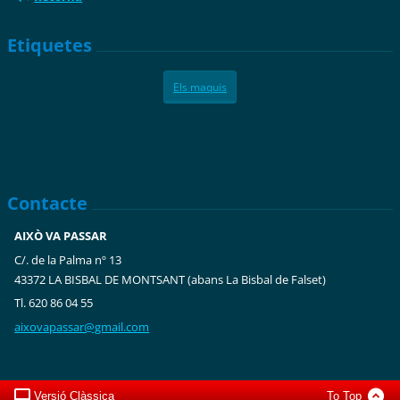
Etiquetes
Els maquis
Contacte
AIXÒ VA PASSAR
C/. de la Palma nº 13
43372 LA BISBAL DE MONTSANT (abans La Bisbal de Falset)
Tl. 620 86 04 55
aixovapa
ssar@gma
il.com
Versió Clàssica
To Top