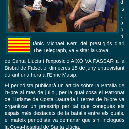
d
is
t
a
b
ri
tànic Michael Kerr, del prestigiós diari
The Telegraph, va visitar la Cova
de Santa Llúcia i l'exposició AIXÒ VA PASSAR a la
Bisbal de Falset el dimecres 15 de juny entrevistant
durant una hora a l'Enric Masip.
El periodista publicarà un article sobre la Batalla de
l’Ebre al mes de juliol, per la qual cosa el Patronat
de Turisme de Costa Daurada i Terres de l’Ebre va
organitzar un presstrip per tal que conegués els
espais més destacats de la batalla entre els quals,
el mateix periodista va demanar que s’hi inclogués
la Cova-hospital de Santa Llúcia.