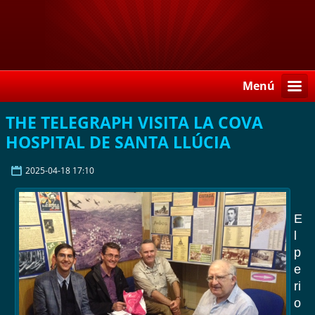
Menú
THE TELEGRAPH VISITA LA COVA
HOSPITAL DE SANTA LLÚCIA
2025-04-18 17:10
E
l
p
e
ri
o