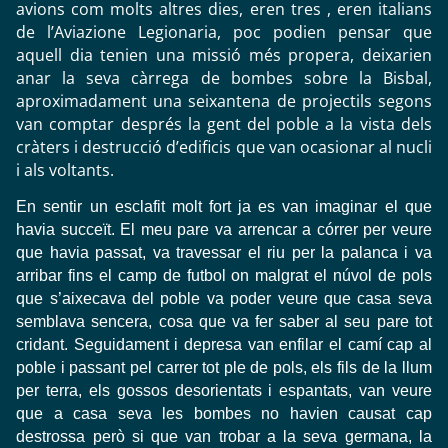
avions com molts altres dies, eren tres , eren italians
de l’Aviazione Legionaria, poc podien pensar que
aquell dia tenien una missió més propera, deixarien
anar la seva càrrega de bombes sobre la Bisbal,
aproximadament una seixantena de projectils segons
van comptar després la gent del poble a la vista dels
cràters i destrucció d’edificis que van ocasionar al nucli
i als voltants.
En sentir un esclafit molt fort ja es van imaginar el que
havia succeït. El meu pare va arrencar a córrer per veure
que havia passat, va travessar el riu per la palanca i va
arribar fins el camp de futbol on malgrat el núvol de pols
que s’aixecava del poble va poder veure que casa seva
semblava sencera, cosa que va fer saber al seu pare tot
cridant. Seguidament i depresa van enfilar el camí cap al
poble i passant pel carrer tot ple de pols, els fils de la llum
per terra, els gossos desorientats i espantats, van veure
que a casa seva les bombes no havien causat cap
destrossa però si que van trobar a la seva germana, la