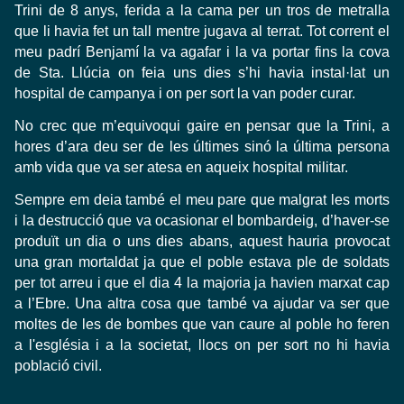
Trini de 8 anys, ferida a la cama per un tros de metralla
que li havia fet un tall mentre jugava al terrat. Tot corrent el
meu padrí Benjamí la va agafar i la va portar fins la cova
de Sta. Llúcia on feia uns dies s’hi havia instal·lat un
hospital de campanya i on per sort la van poder curar.
No crec que m’equivoqui gaire en pensar que la Trini, a
hores d’ara deu ser de les últimes sinó la última persona
amb vida que va ser atesa en aqueix hospital militar.
Sempre em deia també el meu pare que malgrat les morts
i la destrucció que va ocasionar el bombardeig, d’haver-se
produït un dia o uns dies abans, aquest hauria provocat
una gran mortaldat ja que el poble estava ple de soldats
per tot arreu i que el dia 4 la majoria ja havien marxat cap
a l’Ebre. Una altra cosa que també va ajudar va ser que
moltes de les de bombes que van caure al poble ho feren
a l'església i a la societat, llocs on per sort no hi havia
població civil.