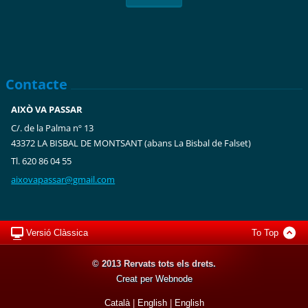
Contacte
AIXÒ VA PASSAR
C/. de la Palma nº 13
43372 LA BISBAL DE MONTSANT (abans La Bisbal de Falset)
Tl. 620 86 04 55
aixovapa
ssar@gma
il.com
Versió Clàssica
To Top
© 2013 Rervats tots els drets.
Creat per Webnode
Català
|
English
|
English