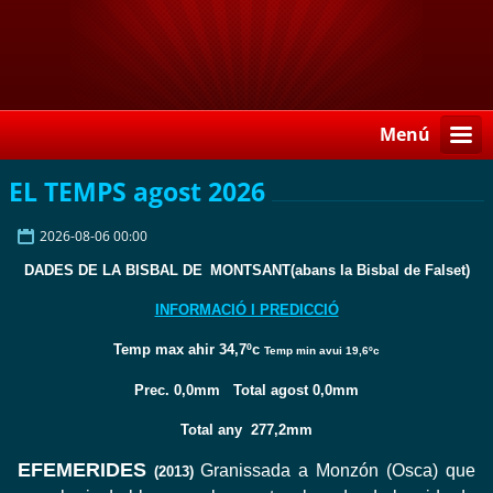
Menú
EL TEMPS agost 2026
2026-08-06 00:00
DADES DE LA BISBAL DE
MONTSANT(abans la Bisbal de Falset)
INFORMACIÓ I PREDICCIÓ
Temp max ahir 34,7ºc
Temp min avui 19,6ºc
Prec. 0,0mm Total agost 0,0mm
Total any 277,2mm
EFEMERIDES
Granissada a Monzón (Osca) que
(2013)