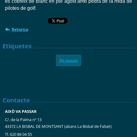
es cobreix de blanc en ple agost amb pedra de la mida de
pilotes de golf.
Retorna
Etiquetes
Els maquis
Contacte
AIXÒ VA PASSAR
C/. de la Palma nº 13
43372 LA BISBAL DE MONTSANT (abans La Bisbal de Falset)
Tl. 620 86 04 55