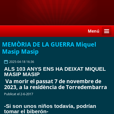
Menú
MEMÒRIA DE LA GUERRA Miquel
Masip Masip
2025-04-18 16:36
ALS 103 ANYS ENS HA DEIXAT MIQUEL
MASIP MASIP
Va morir el passat 7 de novembre de
2023, a la residència de Torredembarra
Publicat el 2-6-2017
-
Si son unos niños todav
ía, podr
í
an
tomar el biberón-