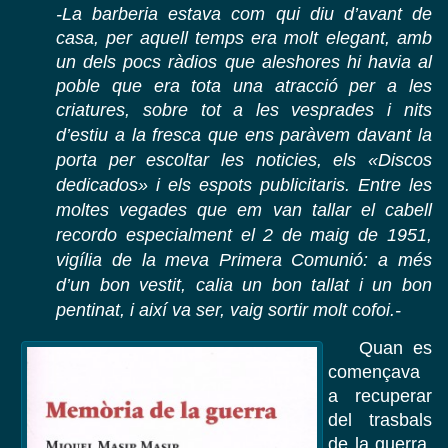
-La barberia estava com qui diu d’avant de
casa, per aquell temps era molt elegant, amb
un dels pocs ràdios que aleshores hi havia al
poble que era tota una atracció per a les
criatures, sobre tot a les vesprades
i
nits
d’estiu a la fresca que ens paràvem davant la
porta per escoltar les noticies, el
s «D
iscos
d
edi
cados» i els espots publicitaris. Entre les
moltes vegades que em van tallar el cabell
recordo especialment el 2 de maig de 1951,
vigília de la meva Primera Comunió: a més
d’un bon vestit, calia un bon tallat i un bon
pentinat, i així va ser, vaig sortir molt cofoi.-
Quan es
començava
a recuperar
del trasbals
de la guerra,