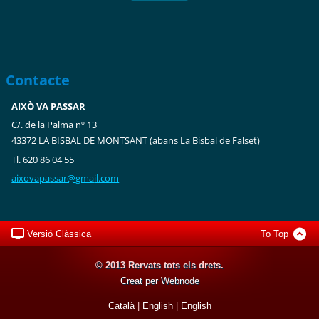
Contacte
AIXÒ VA PASSAR
C/. de la Palma nº 13
43372 LA BISBAL DE MONTSANT (abans La Bisbal de Falset)
Tl. 620 86 04 55
aixovapa
ssar@gma
il.com
Versió Clàssica
To Top
© 2013 Rervats tots els drets.
Creat per Webnode
Català
|
English
|
English