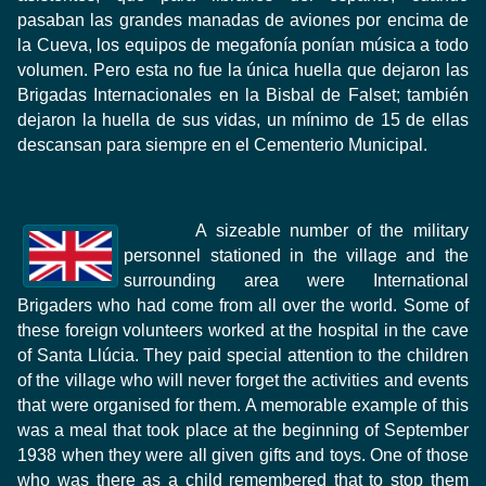
pasaban las grandes manadas de aviones por encima de
la Cueva, los equipos de megafonía ponían música a todo
volumen. Pero esta no fue la única huella que dejaron las
Brigadas Internacionales en la Bisbal de Falset; también
dejaron la huella de sus vidas, un mínimo de 15 de ellas
descansan para siempre en el Cementerio Municipal.
A sizeable number of the military
personnel stationed in the village and the
surrounding area were International
Brigaders who had come from all over the world. Some of
these foreign volunteers worked at the hospital in the cave
of Santa Llúcia. They paid special attention to the children
of the village who will never forget the activities and events
that were organised for them. A memorable example of this
was a meal that took place at the beginning of September
1938 when they were all given gifts and toys. One of those
who was there as a child remembered that to stop them