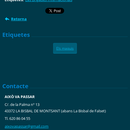
Retorna
Etiquetes
Els maquis
Contacte
AIXÒ VA PASSAR
C/. de la Palma nº 13
43372 LA BISBAL DE MONTSANT (abans La Bisbal de Falset)
Tl. 620 86 04 55
aixovapa
ssar@gma
il.com