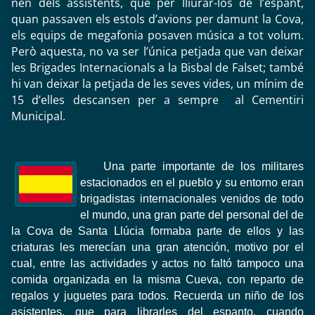
nen dels assistents, que per lliurar-los de l’espant,
quan passaven els estols d’avions per damunt la Cova,
els equips de megafonia posaven música a tot volum.
Però aquesta, no va ser l’única petjada que van deixar
les Brigades Internacionals a la Bisbal de Falset; també
hi van deixar la petjada de les seves vides, un mínim de
15 d’elles descansen per a sempre al Cementiri
Municipal.
Una parte importante de los militares
estacionados en el pueblo y su entorno eran
brigadistas internacionales venidos de todo
el mundo, una gran parte del personal del de
la Cova de Santa Llúcia formaba parte de ellos y las
criaturas les merecían una gran atención, motivo por el
cual, entre las actividades y actos no faltó tampoco una
comida organizada en la misma Cueva, con reparto de
regalos y juguetes para todos. Recuerda un niño de los
asistentes, que para librarles del espanto, cuando