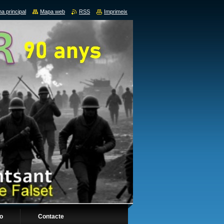
a principal
Mapa web
RSS
Imprimeix
fo
Contacte