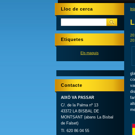
Lloc de cerca
Ini
L
20
Etiquetes
20
Els maquis
gl
co
Contacte
va
di
AIXÒ VA PASSAR
fa
al
C/. de la Palma nº 13
me
43372 LA BISBAL DE
MONTSANT (abans La Bisbal
de Falset)
Tl. 620 86 04 55