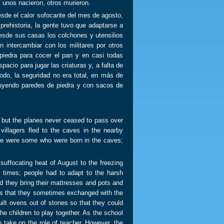
 unos nacieron, otros murieron.
e el calor sofocante del mes de agosto,
prehistoria, la gente tuvo que adaptarse a
esde sus casas los colchones y utensilios
 intercambiar con los militares por otros
iedra para cocer el pan y en casi todas
acio para jugar las criaturas y, a falta de
odo, la seguridad no era total, en más de
ruyendo paredes de piedra y con sacos de
but the planes never ceased to pass over
 villagers fled to the caves in the nearby
here were some who were born in the caves;
ffocating heat of August to the freezing
c times; people had to adapt to the harsh
id they bring their mattresses and pots and
its that they sometimes exchanged with the
uilt ovens out of stones so that they could
e children to play together. As the school
 take on the role of teacher. However, the