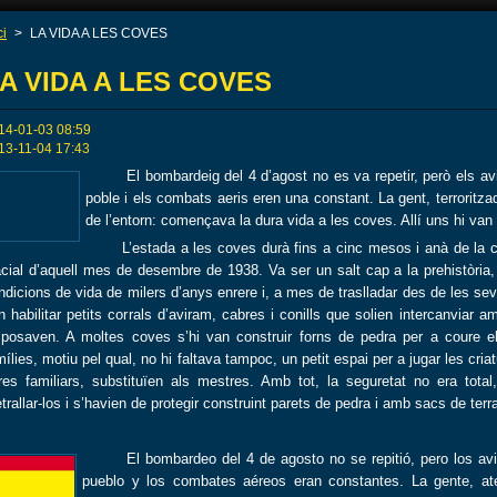
ci
>
LA VIDA A LES COVES
A VIDA A LES COVES
14-01-03 08:59
13-11-04 17:43
El bombardeig del 4 d’agost no es va repetir, però els a
poble i els combats aeris eren una constant. La gent, terroritz
de l’entorn: començava la dura vida a les coves. Allí uns hi van n
L’estada a les coves durà fins a cinc mesos i anà de la calo
acial d’aquell mes de desembre de 1938. Va ser un salt cap a la prehistòria,
ndicions de vida de milers d’anys enrere i, a mes de traslladar des de les se
n habilitar petits corrals d’aviram, cabres i conills que solien intercanviar a
sposaven. A moltes coves s’hi van construir forns de pedra per a coure el
mílies, motiu pel qual, no hi faltava tampoc, un petit espai per a jugar les cr
tres familiars, substituïen als mestres. Amb tot, la seguretat no era tot
trallar-los i s’havien de protegir construint parets de pedra i amb sacs de terr
El bombardeo del 4 de agosto no se repitió, pero los av
pueblo y los combates aéreos eran constantes. La gente, ate