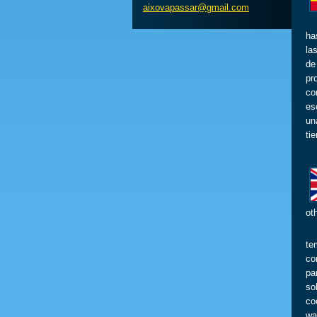
aixovapa
ssar@gma
il.com
ha
la
de
pr
co
es
un
ti
ot
Th
te
co
pa
so
co
wa