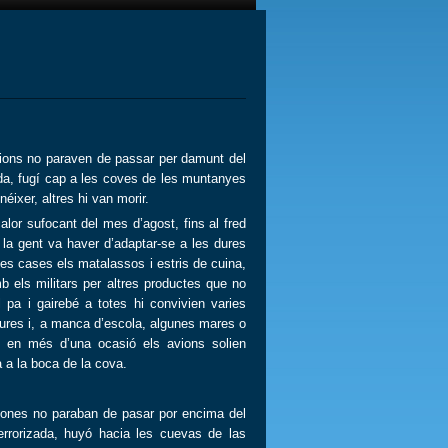
vions no paraven de passar per damunt del
ada, fugí cap a les coves de les muntanyes
éixer, altres hi van morir.
r sufocant del mes d’agost, fins al fred
 la gent va haver d’adaptar-se a les dures
ves cases els matalassos i estris de cuina,
mb els militars per altres productes que no
 pa i gairebé a totes hi convivien varies
iatures i, a manca d’escola, algunes mares o
al, en més d’una ocasió els avions solien
a a la boca de la cova.
iones no paraban de pasar por encima del
rrorizada, huyó hacia les cuevas de las