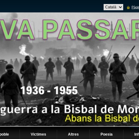
Pàgin
 poble
Victimes
Altres
Poesia
In