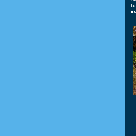
fa
in