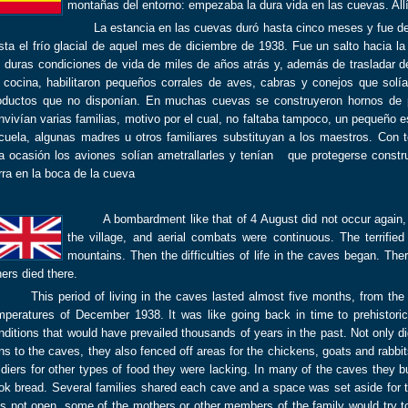
montañas del entorno: empezaba la dura vida en las cuevas. Allí
La estancia en las cuevas duró hasta cinco meses y fue desd
sta el frío glacial de aquel mes de diciembre de 1938. Fue un salto hacia la 
s duras condiciones de vida de miles de años atrás y, además de trasladar d
 cocina, habilitaron pequeños corrales de aves, cabras y conejos que solían
oductos que no disponían. En muchas cuevas se construyeron hornos de p
nvivían varias familias, motivo por el cual, no faltaba tampoco, un pequeño esp
cuela, algunas madres u otros familiares substituyan a los maestros. Con t
a ocasión los aviones solían ametrallarles y tenían que protegerse const
erra en la boca de la cueva
A bombardment like that of 4 August did not occur again, 
the village, and aerial combats were continuous. The terrified
mountains. Then the difficulties of life in the caves began. T
hers died there.
is period of living in the caves lasted almost five months, from the su
mperatures of December 1938. It was like going back in time to prehistori
nditions that would have prevailed thousands of years in the past. Not only d
ns to the caves, they also fenced off areas for the chickens, goats and rabb
ldiers for other types of food they were lacking. In many of the caves they b
ok bread. Several families shared each cave and a space was set aside for th
s not open, some of the mothers or other members of the family would try to