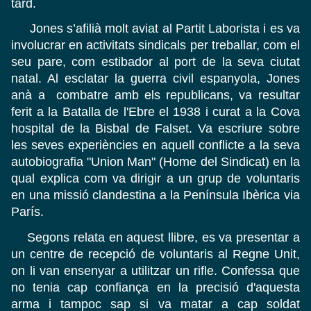
tard.
Jones s’afilià molt aviat al Partit Laborista i es va
involucrar en activitats sindicals per treballar, com el
seu pare, com estibador al port de la seva ciutat
natal. Al esclatar la guerra civil espanyola, Jones
anà a combatre amb els republicans, va resultar
ferit a la Batalla de l'Ebre el 1938 i curat a la Cova
hospital de la Bisbal de Falset. Va escriure sobre
les seves experiències en aquell conflicte a la seva
autobiografia "Union Man" (Home del Sindicat) en la
qual explica com va dirigir a un grup de voluntaris
en una missió clandestina a la Península Ibèrica via
París.
Segons relata en aquest llibre, es va presentar a
un centre de recepció de voluntaris al Regne Unit,
on li van ensenyar a utilitzar un rifle. Confessa que
no tenia cap confiança en la precisió d'aquesta
arma i tampoc sap si va matar a cap soldat