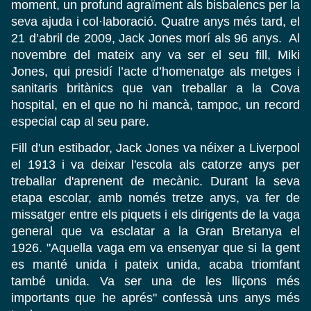
moment, un profund agraïment als bisbalencs per la
seva ajuda i col·laboració. Quatre anys més tard, el
21 d’abril de 2009, Jack Jones morí als 96 anys. Al
novembre del mateix any va ser el seu fill, Miki
Jones, qui presidí l’acte d’homenatge als metges i
sanitaris britànics que van treballar a la Cova
hospital, en el que no hi mancà, tampoc, un record
especial cap al seu pare.
Fill d'un estibador, Jack Jones va néixer a Liverpool
el 1913 i va deixar l'escola als catorze anys per
treballar d'aprenent de mecànic. Durant la seva
etapa escolar, amb només tretze anys, va fer de
missatger entre els piquets i els dirigents de la vaga
general que va esclatar a la Gran Bretanya el
1926. "Aquella vaga em va ensenyar que si la gent
es manté unida i pateix unida, acaba triomfant
també unida. Va ser una de les lliçons més
importants que he aprés" confessà uns anys més