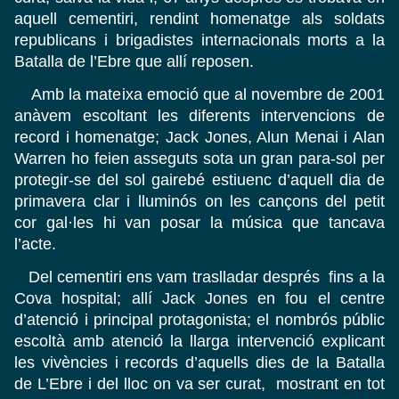
aquell cementiri, rendint homenatge als soldats
republicans i brigadistes internacionals morts a la
Batalla de l’Ebre que allí reposen.
Amb la mateixa emoció que al novembre de 2001
anàvem escoltant les diferents intervencions de
record i homenatge; Jack Jones, Alun Menai i Alan
Warren ho feien asseguts sota un gran para-sol per
protegir-se del sol gairebé estiuenc d’aquell dia de
primavera clar i lluminós on les cançons del petit
cor gal·les hi van posar la música que tancava
l’acte.
Del cementiri ens vam traslladar després fins a la
Cova hospital; allí Jack Jones en fou el centre
d’atenció i principal protagonista; el nombrós públic
escoltà amb atenció la llarga intervenció explicant
les vivències i records d’aquells dies de la Batalla
de L’Ebre i del lloc on va ser curat, mostrant en tot