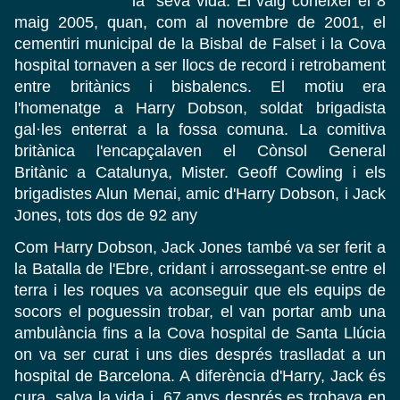
la seva vida. El vaig conèixer el 8
maig 2005, quan, com al novembre de 2001, el
cementiri municipal de la Bisbal de Falset i la Cova
hospital tornaven a ser llocs de record i retrobament
entre britànics i bisbalencs. El motiu era
l'homenatge a Harry Dobson, soldat brigadista
gal·les enterrat a la fossa comuna. La comitiva
britànica l'encapçalaven el Cònsol General
Britànic a Catalunya, Mister. Geoff Cowling i els
brigadistes Alun Menai, amic d'Harry Dobson, i Jack
Jones, tots dos de 92 any
Com Harry Dobson, Jack Jones també va ser ferit a
la Batalla de l'Ebre, cridant i arrossegant-se entre el
terra i les roques va aconseguir que els equips de
socors el poguessin trobar, el van portar amb una
ambulància fins a la Cova hospital de Santa Llúcia
on va ser curat i uns dies després traslladat a un
hospital de Barcelona. A diferència d'Harry, Jack és
cura, salva la vida i, 67 anys després es trobava en