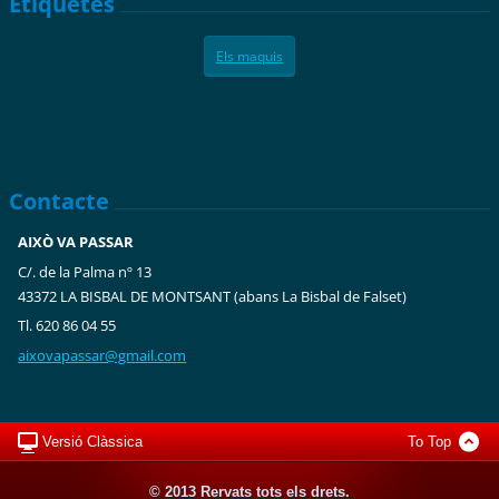
Etiquetes
Els maquis
Contacte
AIXÒ VA PASSAR
C/. de la Palma nº 13
43372 LA BISBAL DE MONTSANT (abans La Bisbal de Falset)
Tl. 620 86 04 55
aixovapa
ssar@gma
il.com
Versió Clàssica
To Top
© 2013 Rervats tots els drets.