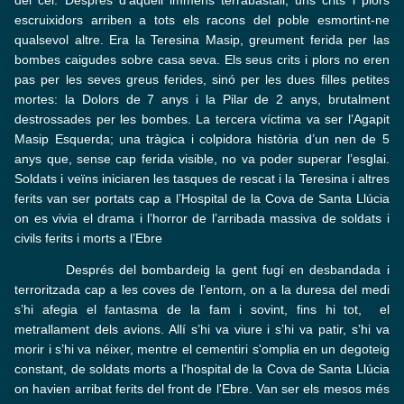
escruixidors arriben a tots els racons del poble esmortint-ne
qualsevol altre. Era la Teresina Masip, greument ferida per las
bombes caigudes sobre casa seva. Els seus crits i plors no eren
pas per les seves greus ferides, sinó per les dues filles petites
mortes: la Dolors de 7 anys i la Pilar de 2 anys, brutalment
destrossades per les bombes. La tercera víctima va ser l’Agapit
Masip Esquerda; una tràgica i colpidora història d’un nen de 5
anys que, sense cap ferida visible, no va poder superar l’esglai.
Soldats i veïns iniciaren les tasques de rescat i la Teresina i altres
ferits van ser portats cap a l’Hospital de la Cova de Santa Llúcia
on es vivia el drama i l’horror de l’arribada massiva de soldats i
civils ferits i morts a l’Ebre
Després del bombardeig la gent fugí en desbandada i
terroritzada cap a les coves de l’entorn, on a la duresa del medi
s’hi afegia el fantasma de la fam i sovint, fins hi tot, el
metrallament dels avions. Allí s’hi va viure i s’hi va patir, s’hi va
morir i s’hi va néixer, mentre el cementiri s'omplia en un degoteig
constant, de soldats morts a l'hospital de la Cova de Santa Llúcia
on havien arribat ferits del front de l'Ebre. Van ser els mesos més