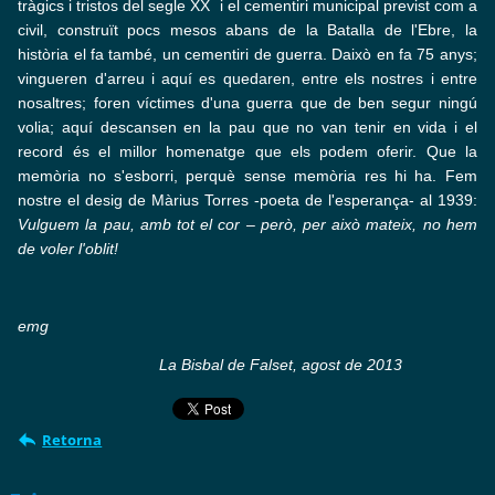
tràgics i tristos del segle XX i el cementiri municipal previst com a
civil, construït pocs mesos abans de la Batalla de l'Ebre, la
història el fa també, un cementiri de guerra. Daixò en fa 75 anys;
vingueren d'arreu i aquí es quedaren, entre els nostres i entre
nosaltres; foren víctimes d'una guerra que de ben segur ningú
volia; aquí descansen en la pau que no van tenir en vida i el
record és el millor homenatge que els podem oferir. Que la
memòria no s'esborri, perquè sense memòria res hi ha. Fem
nostre el desig de Màrius Torres -poeta de l'esperança- al 1939:
Vulguem la pau, amb tot el cor – però, per això mateix, no hem
de voler l'oblit!
emg
La Bisbal de Falset, agost de 2013
Retorna