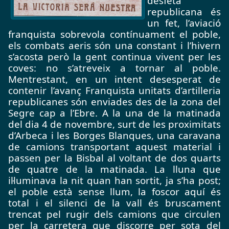
desfeta 
republicana és 
un fet, l’aviació 
franquista sobrevola contínuament el poble, 
els combats aeris són una constant i l’hivern 
s’acosta però la gent continua vivent per les 
coves: no s’atreveix a tornar al poble. 
Mentrestant, en un intent desesperat de 
contenir l’avanç Franquista unitats d’artilleria 
republicanes són enviades des de 
la zona del 
Segre cap a l’Ebre. A la una de la matinada 
del dia 4 de novembre, surt de les proximitats 
d’Arbeca i les Borges Blanques, una caravana 
de camions transportant aquest material i 
passen per la Bisbal al voltant de dos quarts 
de quatre de la matinada. La lluna que 
il·luminava la nit quan han sortit, ja s’ha post; 
el poble està sense llum, la foscor aquí és 
total i el silenci de la vall és bruscament 
trencat pel rugir dels camions que circulen 
per la carretera que discorre per sota del 