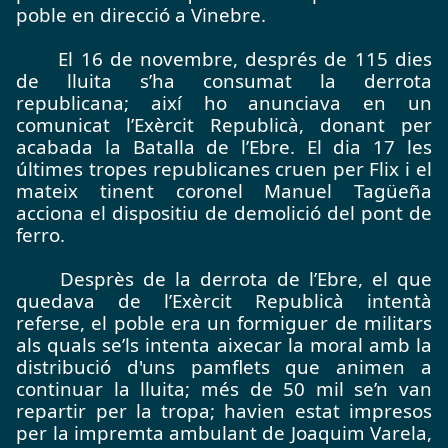
poble en direcció a Vinebre.
	El 16 de novembre, després de 115 dies 
de lluita s’ha consumat la derrota 
republicana; així ho anunciava en un 
comunicat l’Exèrcit Republicà, donant per 
acabada la Batalla de l’Ebre. El dia 17 les 
últimes tropes republicanes cruen per Flix i el 
mateix tinent coronel Manuel Tagüeña 
acciona el dispositiu de demolició del pont de 
ferro.
	Desprès de la derrota de l’Ebre, el que 
quedava de l’Exèrcit Republicà intentà 
referse, el poble era un formiguer de militars 
als quals se’ls intenta aixecar la moral amb la 
distribució d'uns pamflets que animen a 
continuar la lluita; més de 50 mil se’n van 
repartir per la tropa; havien estat impresos 
per la impremta ambulant de Joaquim Varela, 