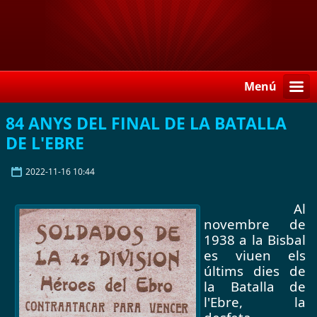
Menú
84 ANYS DEL FINAL DE LA BATALLA
DE L'EBRE
2022-11-16 10:44
Al 
novembre de 
1938 a la Bisbal 
es viuen els 
últims dies de 
la Batalla de 
l'Ebre, la 