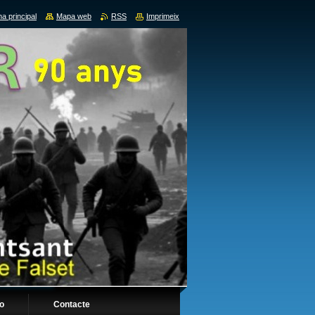
a principal
Mapa web
RSS
Imprimeix
fo
Contacte