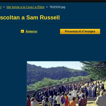
ci
>
Van tornar a la Cova i a l'Ebre
>
TIO2520.jpg
scoltan a Sam Russell
Anterior
Presentació d`imatges