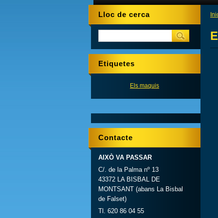
Lloc de cerca
Ini
E
Etiquetes
Els maquis
Contacte
AIXÒ VA PASSAR
C/. de la Palma nº 13
43372 LA BISBAL DE
MONTSANT (abans La Bisbal
de Falset)
Tl. 620 86 04 55