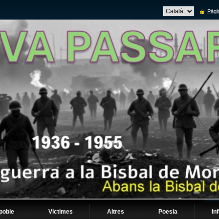
Pàgin
 poble
Victimes
Altres
Poesia
In