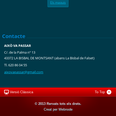
Els maquis
Contacte
AIXÒ VA PASSAR
C/. de la Palma nº 13
43372 LA BISBAL DE MONTSANT (abans La Bisbal de Falset)
Tl. 620 86 04 55
aixovapa
ssar@gma
il.com
Versió Clàssica
To Top
© 2013 Rervats tots els drets.
Creat per Webnode