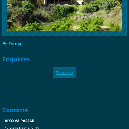
Tornar
Etiquetes
Els maquis
Contacte
AIXÒ VA PASSAR
C/. de la Palma nº 13