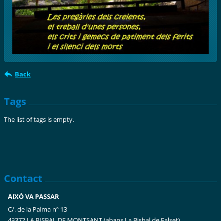
Back
Tags
The list of tags is empty.
Contact
AIXÒ VA PASSAR
C/. de la Palma nº 13
43372 LA BISBAL DE MONTSANT (abans La Bisbal de Falset)